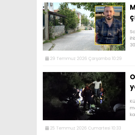
M
ç
Sa
ih
30
29 Temmuz 2026 Çarşamba 10:29
O
y
Kü
mo
ka
25 Temmuz 2026 Cumartesi 10:33