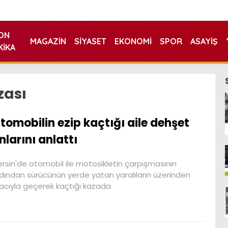
ON
MAGAZIN
SIYASET
EKONOMI
SPOR
ASAYIŞ
KIKA
zası
tomobilin ezip kaçtığı aile dehşet
nlarını anlattı
rsin'de otomobil ile motosikletin çarpışmasının
dından sürücünün yerde yatan yaralıların üzerinden
acıyla geçerek kaçtığı kazada