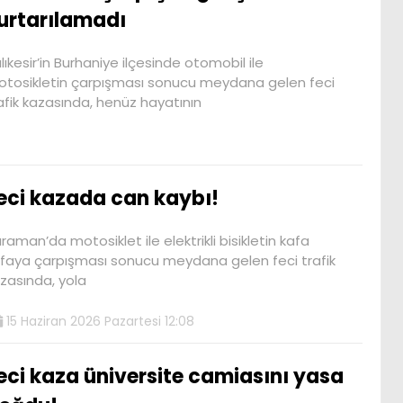
urtarılamadı
lıkesir’in Burhaniye ilçesinde otomobil ile
tosikletin çarpışması sonucu meydana gelen feci
afik kazasında, henüz hayatının
eci kazada can kaybı!
raman’da motosiklet ile elektrikli bisikletin kafa
faya çarpışması sonucu meydana gelen feci trafik
zasında, yola
15 Haziran 2026 Pazartesi 12:08
eci kaza üniversite camiasını yasa