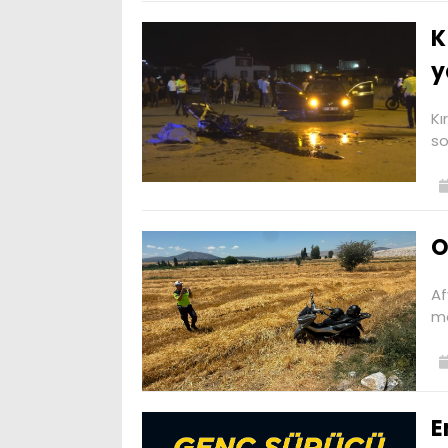
K
y
Kı
so
O
Af
mo
E