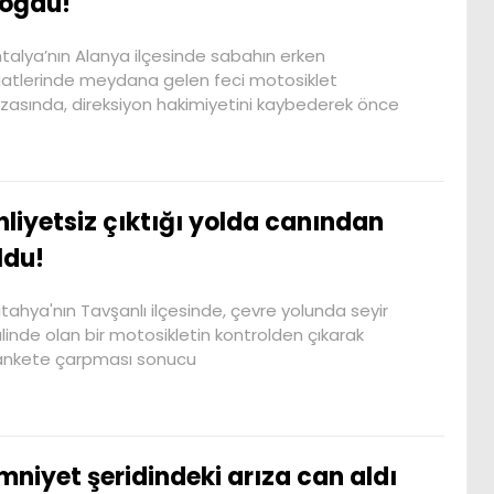
oğdu!
talya’nın Alanya ilçesinde sabahın erken
atlerinde meydana gelen feci motosiklet
zasında, direksiyon hakimiyetini kaybederek önce
hliyetsiz çıktığı yolda canından
ldu!
tahya'nın Tavşanlı ilçesinde, çevre yolunda seyir
linde olan bir motosikletin kontrolden çıkarak
nkete çarpması sonucu
mniyet şeridindeki arıza can aldı