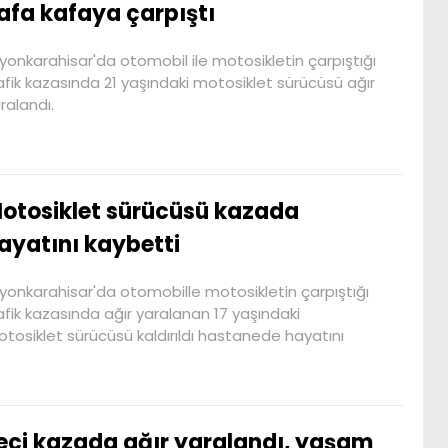
afa kafaya çarpıştı
yonkarahisar'da otomobil ile motosikletin çarpıştığı
afik kazasında 21 yaşındaki motosiklet sürücüsü ağır
ralandı.
otosiklet sürücüsü kazada
ayatını kaybetti
yonkarahisar'da otomobille motosikletin çarpıştığı
afik kazasında ağır yaralanan 17 yaşındaki
tosiklet sürücüsü kaldırıldı hastanede hayatını
eci kazada ağır yaralandı, yaşam