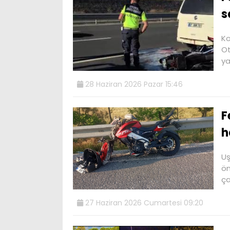
s
Ko
Ot
ya
28 Haziran 2026 Pazar 15:46
F
h
Uş
ön
ça
27 Haziran 2026 Cumartesi 09:20