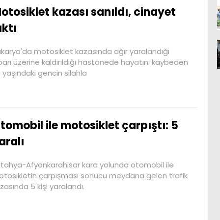
otosiklet kazası sanıldı, cinayet
ıktı
karya'da motosiklet kazasında ağır yaralandığı
barı üzerine kaldırıldığı hastanede hayatını kaybeden
 yaşındaki gencin silahla
tomobil ile motosiklet çarpıştı: 5
aralı
tahya-Afyonkarahisar kara yolunda otomobil ile
tosikletin çarpışması sonucu meydana gelen trafik
zasında 5 kişi yaralandı.