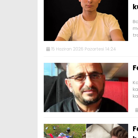
k
Ba
mo
tr
15 Haziran 2026 Pazartesi 14:24
F
Ka
ka
ka
F