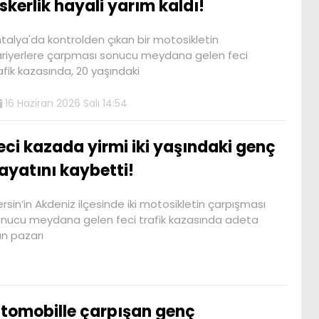
skerlik hayali yarım kaldı!
talya'da kontrolden çıkan bir motosikletin
riyerlere çarpması sonucu meydana gelen feci
afik kazasında, 20 yaşındaki
16 Haziran 2026 Salı 14:54
eci kazada yirmi iki yaşındaki genç
ayatını kaybetti!
rsin’in Akdeniz ilçesinde iki motosikletin çarpışması
nucu meydana gelen feci trafik kazasında adeta
n pazarı
tomobille çarpışan genç