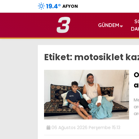
19.4
°
AFYON
S
GÜNDEM
DA
Etiket:
motosiklet ka
O
a
Me
ar
ar
06 Ağustos 2026 Perşembe 15:13