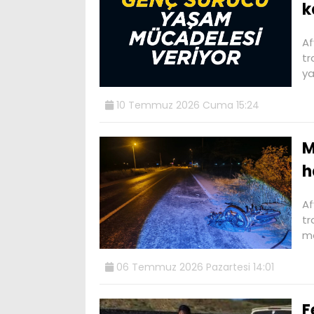
k
Af
tr
ya
10 Temmuz 2026 Cuma 15:24
M
h
Af
tr
mo
06 Temmuz 2026 Pazartesi 14:01
F