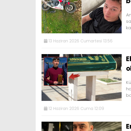
b
An
sa
ka
13 Haziran 2026 Cumartesi 13:56
E
o
Kü
ha
ba
12 Haziran 2026 Cuma 12:09
E