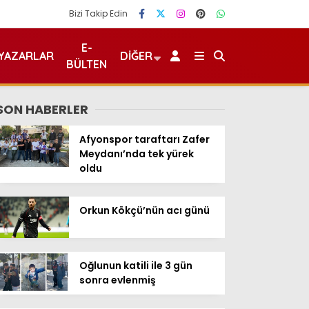
Bizi Takip Edin
E-
YAZARLAR
DIĞER
BÜLTEN
SON HABERLER
Afyonspor taraftarı Zafer
Meydanı’nda tek yürek
oldu
Orkun Kökçü’nün acı günü
Oğlunun katili ile 3 gün
sonra evlenmiş