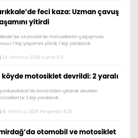
ırıkkale’de feci kaza: Uzman çavuş
aşamını yitirdi
rıkkale'de otomobil ile motosikletin çarpışması
nucu 1 kişi yaşamını yitirdi, 1 kişi yaralandı.
24 Temmuz 2026 Cuma 11:13
 köyde motosiklet devrildi: 2 yaralı
yonkarahisar'da kontrolden çıkarak devrilen
tosiklette 2 kişi yaralandı.
16 Temmuz 2026 Perşembe 15:35
mirdağ’da otomobil ve motosiklet