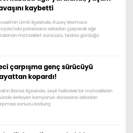
avaşını kaybetti
caeli'nin İzmit ilçesinde, Kuzey Marmara
oyolu'nda panelvana arkadan çarparak ağır
ralanan motosiklet sürücüsü, tedavi gördüğü
eci çarpışma genç sürücüyü
ayattan kopardı!
ak’ın Banaz ilçesinde, seyir halindeki bir motosikletin
ünde ilerleyen kamyonun dorsesine arkadan
rpması sonucu korkunç