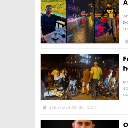
A
An
ba
tr
F
h
Me
so
ca
16 Haziran 2026 Salı 10:34
O