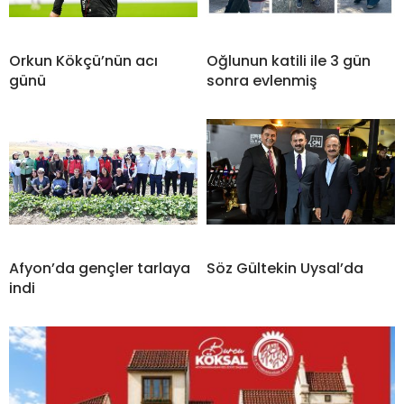
Orkun Kökçü’nün acı
Oğlunun katili ile 3 gün
günü
sonra evlenmiş
Afyon’da gençler tarlaya
Söz Gültekin Uysal’da
indi