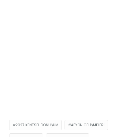
2027 KENTSEL DÖNÜŞÜM
AFYON GELIŞMELERI