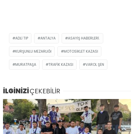
ADLI TIP
ANTALYA
ASAYIŞ HABERLERI.
KURŞUNLU MEZARLIĞI
MOTOSIKLET KAZASI
MURATPAŞA
TRAFIK KAZASI
VAROL ŞEN
İLGİNİZİ
ÇEKEBİLİR