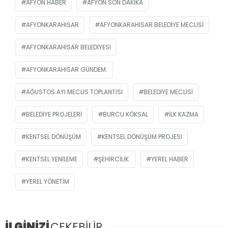
AFYON HABER
AFYON SON DAKIKA
AFYONKARAHISAR
AFYONKARAHISAR BELEDIYE MECLISI
AFYONKARAHISAR BELEDIYESI
AFYONKARAHISAR GÜNDEM.
AĞUSTOS AYI MECLIS TOPLANTISI
BELEDIYE MECLISI
BELEDIYE PROJELERI
BURCU KÖKSAL
ILK KAZMA
KENTSEL DÖNÜŞÜM
KENTSEL DÖNÜŞÜM PROJESI
KENTSEL YENILEME
ŞEHIRCILIK.
YEREL HABER
YEREL YÖNETIM
İLGİNİZİ
ÇEKEBİLİR