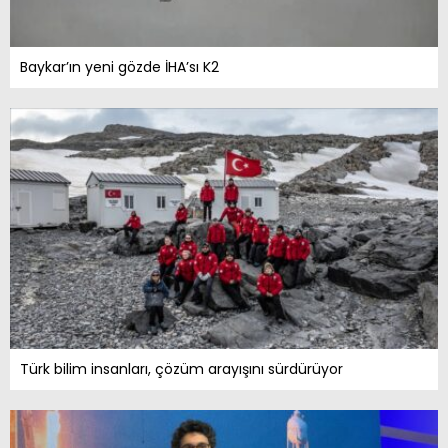
Baykar’ın yeni gözde İHA’sı K2
Türk bilim insanları, çözüm arayışını sürdürüyor