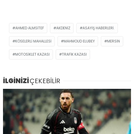
AHMED ALMSITEF
AKDENIZ
ASAYIŞ HABERLERI.
KÖSELERLI MAHALLESI
MAHMOUD ELUBEY
MERSIN
MOTOSIKLET KAZASI
TRAFIK KAZASI
İLGİNİZİ
ÇEKEBİLİR