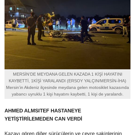
MERSİN’DE MEYDANA GELEN KAZADA 1 KİŞİ HAYATINI
KAYBETTİ, 1KİŞİ YARALANDI (ERSOY YALÇIN/MERSİN-İHA)
Mersin’in Akdeniz ilçesinde meydana gelen motosiklet kazasında
yabancı uyruklu 1 kişi hayatını kaybetti, 1 kişi de yaralandı.
AHMED ALMSITEF HASTANEYE
YETİŞTİRİLEMEDEN CAN VERDİ
Kazayı gören diğer sürücülerin ve çevre sakinlerinin