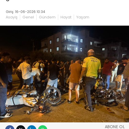
Giriş: 16-06-2026 10:34
Asayiş
Genel
Gündem
Hayat
Yaşam
ABONE OL