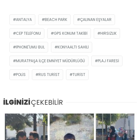
ANTALYA
BEACH PARK
ÇALINAN EŞYALAR
CEP TELEFONU
GPS KONUM TAKIBI
HIRSIZLIK
IPHONE'UMU BUL
KONYAALTI SAHILI
MURATPAŞA İLÇE EMNIYET MÜDÜRLÜĞÜ
PLAJ FARESI
POLIS
RUS TURIST
TURIST
İLGİNİZİ
ÇEKEBİLİR