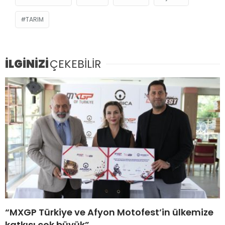
TARIM
İLGİNİZİ
ÇEKEBİLİR
“MXGP Türkiye ve Afyon Motofest’in ülkemize
katkısı çok büyük”