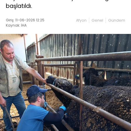
başlatıldı.
Giriş: 11-06-2026 12:25
Afyon
Genel
Gündem
Kaynak: İHA