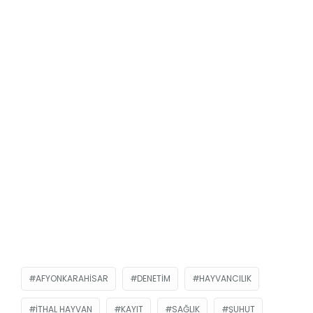
AFYONKARAHISAR
DENETIM
HAYVANCILIK
ITHAL HAYVAN
KAYIT
SAĞLIK
ŞUHUT