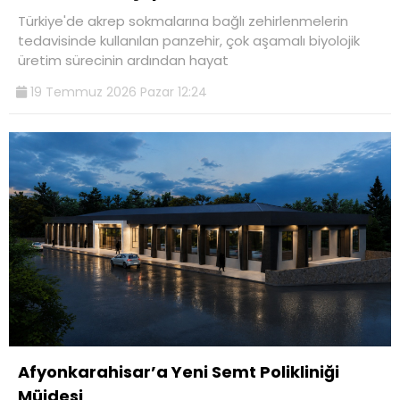
Türkiye'de akrep sokmalarına bağlı zehirlenmelerin
tedavisinde kullanılan panzehir, çok aşamalı biyolojik
üretim sürecinin ardından hayat
19 Temmuz 2026 Pazar 12:24
Afyonkarahisar’a Yeni Semt Polikliniği
Müjdesi