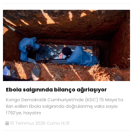
Ebola salgınında bilanço ağırlaşıyor
Kongo Demokratik Cumhuriyeti’nde (KDC) 15 Mayıs’ta
ilan edilen Ebola salgınında doğrulanmış vaka sayısı
1792’ye, hayatını
10 Temmuz 2026 Cuma 14:31