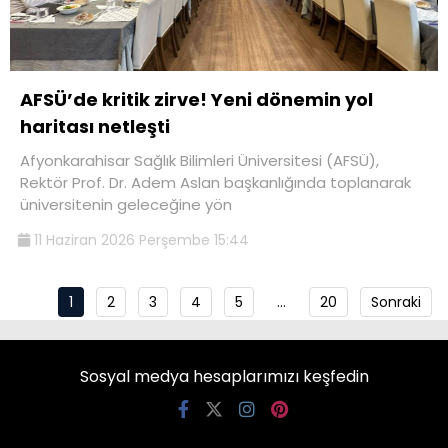
AFSÜ’de kritik zirve! Yeni dönemin yol
haritası netleşti
Afyonkarahisar Sağlık Bilimleri Üniversitesi (AFSÜ),
Rektör Prof. Dr. Adem Aslan başkanlığında toplanarak
üniversitenin geleceğine yön
11 Haziran 2026 Perşembe 15:44
1
2
3
4
5
…
20
Sonraki
Sosyal medya hesaplarımızı keşfedin