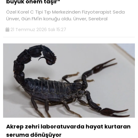
büyük önem taşır”
Özel Korel C Tipi Tıp Merkezinden Fizyoterapist Seda
Ünver, Gün FM'in konuğu oldu. Ünver, Serebral
21 Temmuz 2026 Salı 15:27
Akrep zehri laboratuvarda hayat kurtaran
seruma dönüşüyor