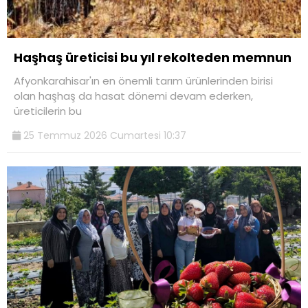
Haşhaş üreticisi bu yıl rekolteden memnun
Afyonkarahisar'ın en önemli tarım ürünlerinden birisi
olan haşhaş da hasat dönemi devam ederken,
üreticilerin bu
25 Temmuz 2026 Cumartesi 10:37