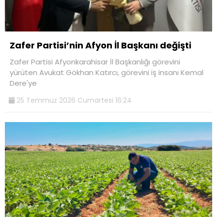
Zafer Partisi’nin Afyon İl Başkanı değişti
Zafer Partisi Afyonkarahisar İl Başkanlığı görevini
yürüten Avukat Gökhan Katırcı, görevini iş insanı Kemal
Dere'ye
25 Temmuz 2026 Cumartesi 16:24