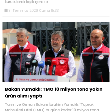
kurutularak kışlık çereze
31 Temmuz 2026 Cuma 15:33
Bakan Yumaklı: TMO 10 milyon tona yakın
ürün alımı yaptı
Tarım ve Orman Bakanı İbrahim Yumaklı, "Toprak
Mahsulleri Ofisi (TMO) bugüne kadar 10 milyon tona