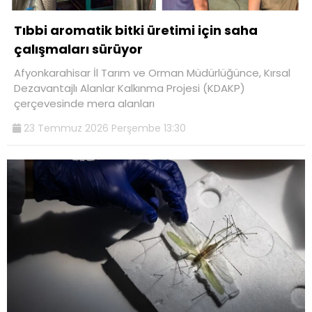
Tıbbi aromatik bitki üretimi için saha
çalışmaları sürüyor
Afyonkarahisar İl Tarım ve Orman Müdürlüğünce, Kırsal
Dezavantajlı Alanlar Kalkınma Projesi (KDAKP)
çerçevesinde mera alanları
23 Temmuz 2026 Perşembe 13:30