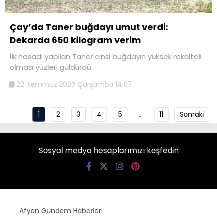
Çay’da Taner buğdayı umut verdi:
Dekarda 650 kilogram verim
İlk hasadı yapılan Taner cinsi buğdayın yüksek rekolteli
olması yüzleri güldürdü.
22 Temmuz 2026 Çarşamba 14:07
1
2
3
4
5
…
11
Sonraki
Sosyal medya hesaplarımızı keşfedin
Afyon Gündem Haberleri