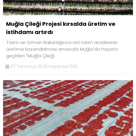
Muğla Çileği Projesi kırsalda üretim ve
istihdamı artırdı
Tarım ve Orman Bakanlığınca atıl tarım arazilerinin
üretime kazandırılması amacıyla Muğla'da hayata
geçirilen "Muğla Çileği
27 Temmuz 2026 Pazartesi 11:55