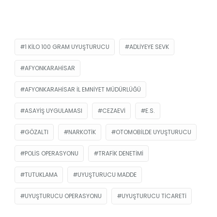
1 KILO 100 GRAM UYUŞTURUCU
ADLIYEYE SEVK
AFYONKARAHISAR
AFYONKARAHISAR İL EMNIYET MÜDÜRLÜĞÜ
ASAYIŞ UYGULAMASI
CEZAEVI
E.S.
GÖZALTI
NARKOTIK
OTOMOBILDE UYUŞTURUCU
POLIS OPERASYONU
TRAFIK DENETIMI
TUTUKLAMA
UYUŞTURUCU MADDE
UYUŞTURUCU OPERASYONU
UYUŞTURUCU TICARETI