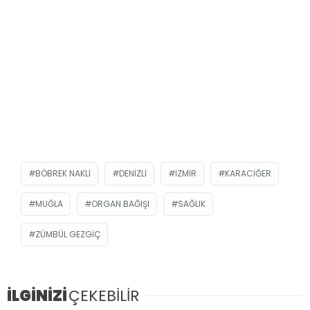
BÖBREK NAKLI
DENIZLI
IZMIR
KARACIĞER
MUĞLA
ORGAN BAĞIŞI
SAĞLIK
ZÜMBÜL GEZGIÇ
İLGİNİZİ
ÇEKEBİLİR