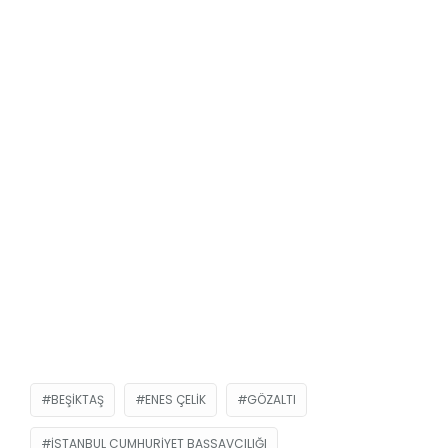
BEŞIKTAŞ
ENES ÇELIK
GÖZALTI
İSTANBUL CUMHURIYET BAŞSAVCILIĞI