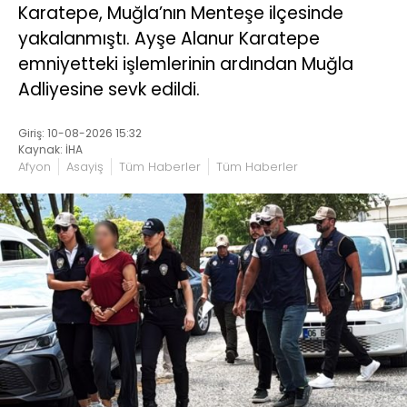
Karatepe, Muğla’nın Menteşe ilçesinde
yakalanmıştı. Ayşe Alanur Karatepe
emniyetteki işlemlerinin ardından Muğla
Adliyesine sevk edildi.
Giriş: 10-08-2026 15:32
Kaynak: İHA
Afyon
Asayiş
Tüm Haberler
Tüm Haberler