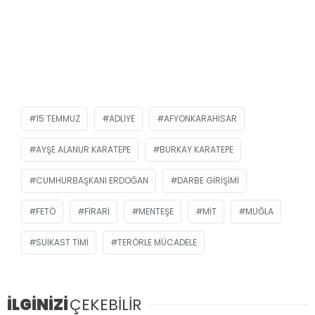
15 TEMMUZ
ADLIYE
AFYONKARAHISAR
AYŞE ALANUR KARATEPE
BURKAY KARATEPE
CUMHURBAŞKANI ERDOĞAN
DARBE GIRIŞIMI
FETÖ
FIRARI
MENTEŞE
MİT
MUĞLA
SUIKAST TIMI
TERÖRLE MÜCADELE
İLGİNİZİ
ÇEKEBİLİR