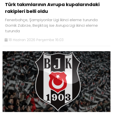
Türk takımlarının Avrupa kupalarındaki
rakipleri belli oldu
Fenerbahçe, Şampiyonlar Ligi ikinci eleme turunda
Gornik Zabrze, Beşiktaş ise Avrupa Ligi ikinci eleme
turunda
18 Haziran 2026 Perşembe 16:03