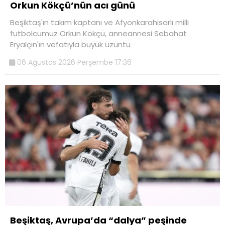
Orkun Kökçü’nün acı günü
Beşiktaş'ın takım kaptanı ve Afyonkarahisarlı milli
futbolcumuz Orkun Kökçü, anneannesi Sebahat
Eryalçın'ın vefatıyla büyük üzüntü
06 Ağustos 2026 Perşembe 17:36
Beşiktaş, Avrupa’da “dalya” peşinde