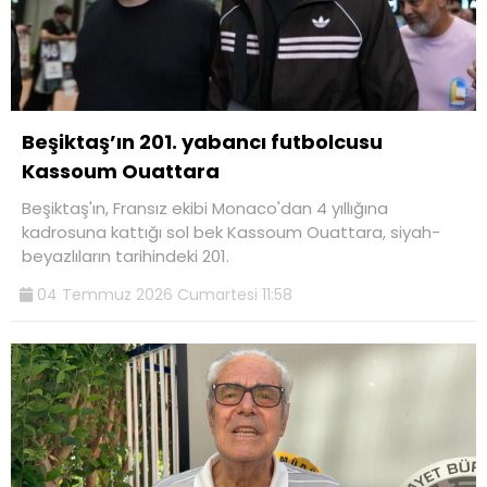
Beşiktaş’ın 201. yabancı futbolcusu
Kassoum Ouattara
Beşiktaş'ın, Fransız ekibi Monaco'dan 4 yıllığına
kadrosuna kattığı sol bek Kassoum Ouattara, siyah-
beyazlıların tarihindeki 201.
04 Temmuz 2026 Cumartesi 11:58