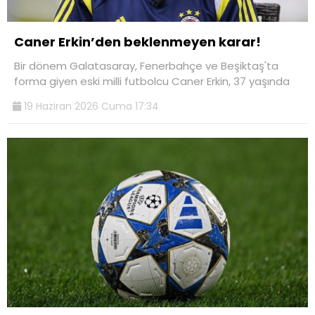
Caner Erkin’den beklenmeyen karar!
Bir dönem Galatasaray, Fenerbahçe ve Beşiktaş'ta
forma giyen eski milli futbolcu Caner Erkin, 37 yaşında
19 Haziran 2026 Cuma 17:34