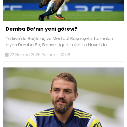
Demba Ba’nın yeni görevi?
Türkiye'de Beşiktaş ve Medipol Başakşehir formaları
giyen Demba Ba, Fransız Ligue 1 ekibi Le Havre'de
22 Haziran 2026 Pazartesi 10:06