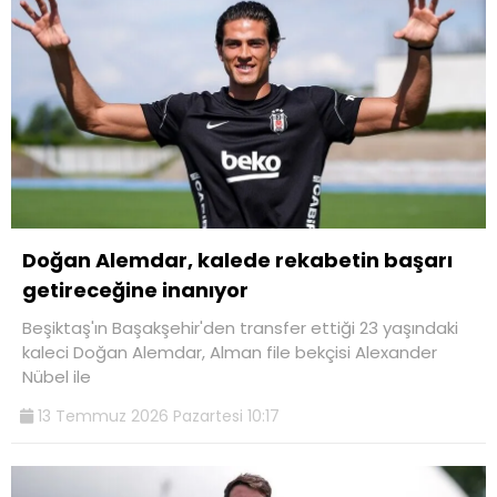
Doğan Alemdar, kalede rekabetin başarı
getireceğine inanıyor
Beşiktaş'ın Başakşehir'den transfer ettiği 23 yaşındaki
kaleci Doğan Alemdar, Alman file bekçisi Alexander
Nübel ile
13 Temmuz 2026 Pazartesi 10:17