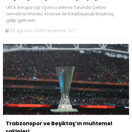
UEFA Avrupa Ligi üçüncü eleme turunda Çekya
temsilcisi Hradec Kralove ile karşılaşacak Beşiktaş,
galip gelmesi
06 Ağustos 2026 Perşembe 11:27
Trabzonspor ve Beşiktaş’ın muhtemel
rakipleri