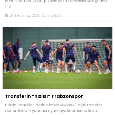
sahasında karşılaştığı Danimarka temsilcisi Midtjylland’ı
1-0
24 Temmuz 2026 Cuma 10:03
Transferin “hızlısı” Trabzonspor
Bordo-mavililer, geride kalan yaklaşık 1 aylık transfer
döneminde 5 yabancı oyuncuyu kadrosuna kattı.