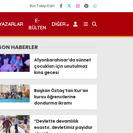
Bizi Takip Edin
E-
YAZARLAR
DIĞER
BÜLTEN
SON HABERLER
Afyonkarahisar’da sünnet
çocukları için unutulmaz
kına gecesi
Başkan Öztaş’tan Kur’an
kursu öğrencilerine
dondurma ikramı
“Devlette devamlılık
esastır, devletimiz payidar