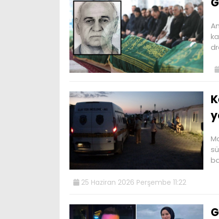
G
An
ka
dr
K
y
Ma
sü
ba
25 Haziran 2026 Perşembe 11:22
G