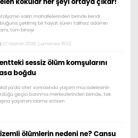
elen kokular her şeyi ortaya çıkar!
talya’nın sakin mahallelerinden birinde kendi
buğuna çekilmiş bir hayat süren talihsiz adamın
amı, tüm binayı
27 Haziran 2026 Cumartesi 16:52
entteki sessiz ölüm komşularını
asa boğdu
latya’da afet sonrasında yaşam mücadelesinin
rdüğü geçici barınma merkezlerinden birinde, tek
şına yaşamını idame ettiren
izemli ölümlerin nedeni ne? Cansu