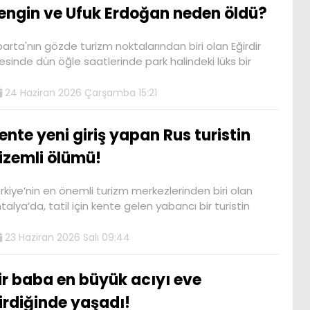
engin ve Ufuk Erdoğan neden öldü?
parta'nın gözde turizm noktalarından biri olan Eğirdir
çesinde dün öğle saatlerinde park halindeki lüks bir
24 Haziran 2026 Çarşamba 15:21
ente yeni giriş yapan Rus turistin
izemli ölümü!
rkiye’nin en önemli turizm merkezlerinden biri olan
talya’da, tatil için kente gelen yabancı bir turistin
23 Haziran 2026 Salı 09:44
ir baba en büyük acıyı eve
irdiğinde yaşadı!