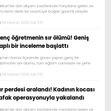
kkari'de dün akşam saatlerinde meydana gelen ve
m kenti derin bir üzüntüye boğan gizemli olayda
09 Haziran 2026 Salı 11:21
enç öğretmenin sır ölümü! Geniş
aplı bir inceleme başlattı
rı’nın Hamur ilçesinde görev yapan genç bir
itimcinin ani ölümü, tüm eğitim camiasını ve şehri
09 Haziran 2026 Salı 11:10
ır perdesi aralandı! Kadının kocası
afak operasyonuyla yakalandı
kkari'de dün akşam saatlerinde meydana gelen ve