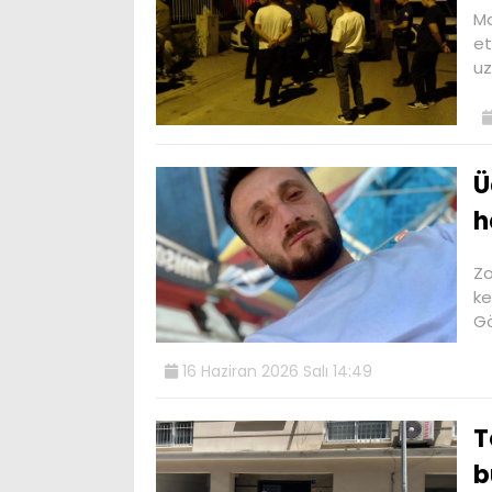
Ma
et
uz
Ü
h
Zo
ke
Gö
16 Haziran 2026 Salı 14:49
T
b