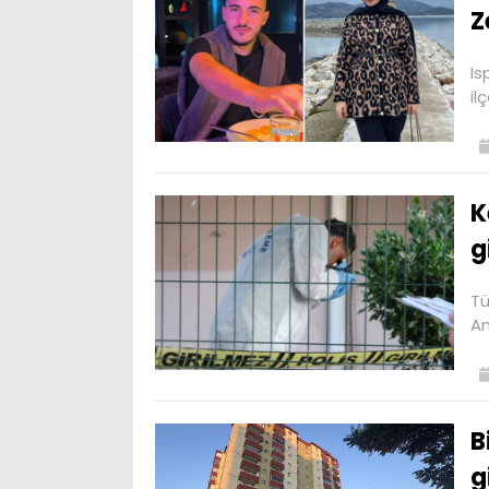
Z
Is
il
K
g
Tü
An
B
g