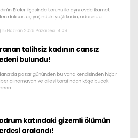
dın’ın Efeler ilçesinde torunu ile aynı evde ikamet
en doksan üç yaşındaki yaşlı kadın, odasında
15 Haziran 2026 Pazartesi 14:09
ranan talihsiz kadının cansız
edeni bulundu!
ana’da pazar gününden bu yana kendisinden hiçbir
ber alınamayan ve ailesi tarafından köşe bucak
ranan
odrum katındaki gizemli ölümün
erdesi aralandı!