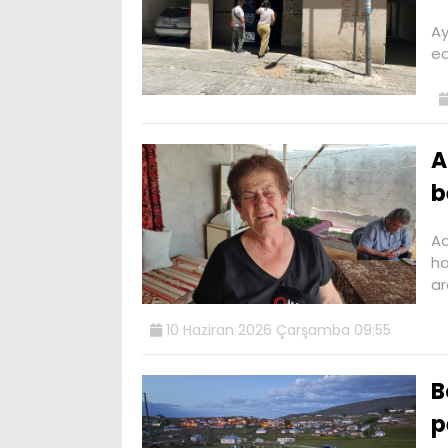
Ay
ed
A
b
Ad
ha
a
10 Haziran 2026 Çarşamba 09:55
B
p