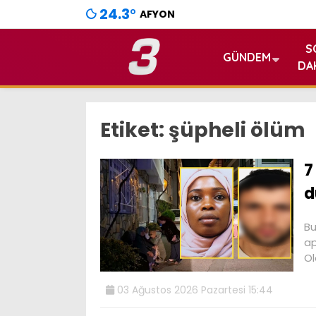
24.3
°
AFYON
S
GÜNDEM
DA
Etiket:
şüpheli ölüm
7
d
Bu
ap
Ol
03 Ağustos 2026 Pazartesi 15:44