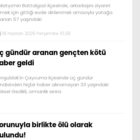
latya’nın Battalgazi ilçesinde, arkadaşını ziyaret
mek için gittiği evde dinlenmek amacıyla yatağa
anan 57 yaşındaki
18 Haziran 2026 Perşembe 10:28
ç gündür aranan gençten kötü
aber geldi
nguldak'ın Çaycuma ilçesinde üç gündür
ndisinden hiçbir haber alınamayan 33 yaşındaki
ksel Gedikli, ormanlık sınıra
orunuyla birlikte ölü olarak
ulundu!