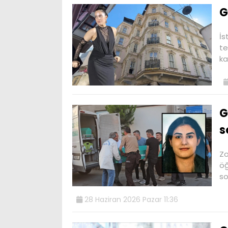
G
İs
te
ka
G
s
Zo
öğ
so
28 Haziran 2026 Pazar 11:36