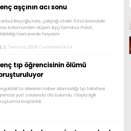
enç aşçının acı sonu
tanbul Beyoğlu'nda, çalıştığı otelin 5'inci katındaki
ras bölümünden düşen Aşçı Esmanur Polat,
ldırıldığı hastanede hayatını
25 Temmuz 2026 Cumartesi 14:04
enç tıp öğrencisinin ölümü
oruşturuluyor
nguldak'ta ailesinin haber alamadığı tıp fakültesi
rencisi yurt odasında ölü bulundu. Olayla ilgili
ruşturma başlatıldı.