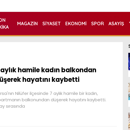
ON
MAGAZIN
SIYASET
EKONOMI
SPOR
ASAYIŞ
KIKA
 aylık hamile kadın balkondan
üşerek hayatını kaybetti
rsa'nın Nilüfer ilçesinde 7 aylık hamile bir kadın,
artmanın balkonundan düşerek hayatını kaybetti.
ay sırasında