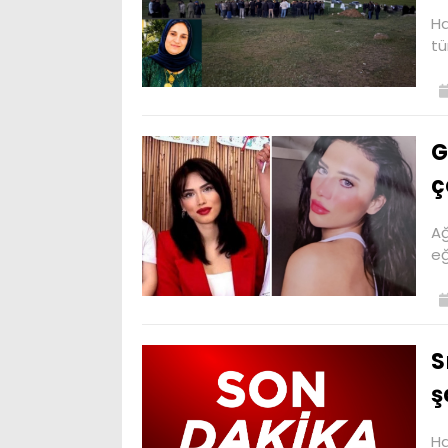
Ha
tü
G
ç
Ağ
eğ
S
ş
Ha