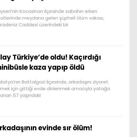
yseri’nin Kocasinan ilçesinde sabahın erken
atlerinde meydana gelen şüpheli ölüm vakası,
radeniz Caddesi üzerindeki bir
lay Türkiye’de oldu! Kaçırdığı
inibüsle kaza yapıp öldü
latya’nın Battalgazi ilçesinde, arkadaşını ziyaret
mek için gittiği evde dinlenmek amacıyla yatağa
anan 57 yaşındaki
rkadaşının evinde sır ölüm!