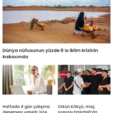
Dünya nüfusunun yüzde 6’sı iklim krizinin
kıskacında
Haftada 4 gün çalışma
Orkun Kökçü, maç
denemesi yapıldı: İşte
sonrası Emirdağ’da