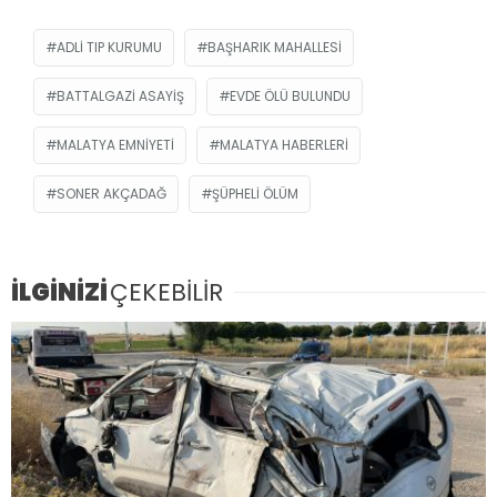
ADLI TIP KURUMU
BAŞHARIK MAHALLESI
BATTALGAZI ASAYIŞ
EVDE ÖLÜ BULUNDU
MALATYA EMNIYETI
MALATYA HABERLERI
SONER AKÇADAĞ
ŞÜPHELI ÖLÜM
İLGİNİZİ
ÇEKEBİLİR