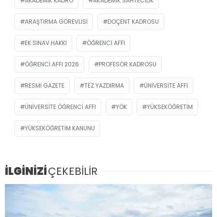
AKADEMIK KADRO
AKADEMIK SAHTECILIK
ARAŞTIRMA GÖREVLISI
DOÇENT KADROSU
EK SINAV HAKKI
ÖĞRENCI AFFI
ÖĞRENCI AFFI 2026
PROFESÖR KADROSU
RESMİ GAZETE
TEZ YAZDIRMA
ÜNIVERSITE AFFI
ÜNIVERSITE ÖĞRENCI AFFI
YÖK
YÜKSEKÖĞRETIM
YÜKSEKÖĞRETIM KANUNU
İLGİNİZİ
ÇEKEBİLİR