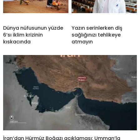
Dünya nüfusunun yüzde
Yazın serinlerken diş
6’sı iklim krizinin
sağlığınızı tehlikeye
kıskacında
atmayın
İran’dan Hürmüz Boğazı açıklaması: Umman’la