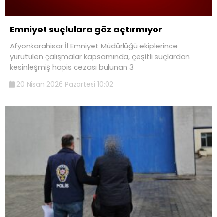
Emniyet suçlulara göz açtırmıyor
Afyonkarahisar İl Emniyet Müdürlüğü ekiplerince
yürütülen çalışmalar kapsamında, çeşitli suçlardan
kesinleşmiş hapis cezası bulunan 3
20 Nisan 2026 Pazartesi 10:02