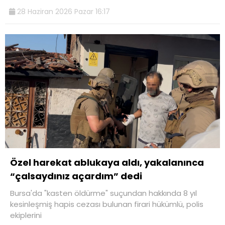
28 Haziran 2026 Pazar 16:17
Özel harekat ablukaya aldı, yakalanınca
“çalsaydınız açardım” dedi
Bursa'da "kasten öldürme" suçundan hakkında 8 yıl
kesinleşmiş hapis cezası bulunan firari hükümlü, polis
ekiplerini