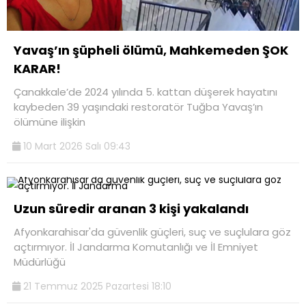
Yavaş’ın şüpheli ölümü, Mahkemeden ŞOK
KARAR!
Çanakkale’de 2024 yılında 5. kattan düşerek hayatını
kaybeden 39 yaşındaki restoratör Tuğba Yavaş’ın
ölümüne ilişkin
10 Mart 2026 Salı 09:43
Uzun süredir aranan 3 kişi yakalandı
Afyonkarahisar'da güvenlik güçleri, suç ve suçlulara göz
açtırmıyor. İl Jandarma Komutanlığı ve İl Emniyet
Müdürlüğü
21 Temmuz 2025 Pazartesi 18:10