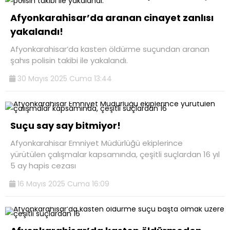
Afyonkarahisar’da aranan cinayet zanlısı
yakalandı!
Afyonkarahisar’da kasten öldürme suçundan aranan
şahıs polisin takibi ile yakalandı.
30 Mayıs 2025 Cuma 13:44
Suçu say say bitmiyor!
Afyonkarahisar Emniyet Müdürlüğü ekiplerince
yürütülen çalışmalar kapsamında, çeşitli suçlardan 16 yıl
5 ay hapis cezası
16 Mayıs 2025 Cuma 16:09