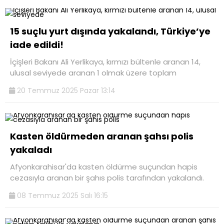
15 suçlu yurt dışında yakalandı, Türkiye’ye
iade edildi!
İçişleri Bakanı Ali Yerlikaya, kırmızı bültenle aranan 14,
ulusal seviyede aranan 1 olmak üzere toplam
20 Temmuz 2025 Pazar 13:14
Kasten öldürmeden aranan şahsı polis
yakaladı
Afyonkarahisar'da kasten öldürme suçundan hapis
cezasıyla aranan bir şahıs polis tarafından yakalandı.
08 Temmuz 2025 Salı 16:15