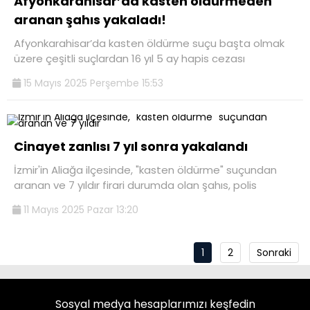
Afyonkarahisar’da kasten öldürmeden
aranan şahıs yakaladı!
Afyonkarahisar’da kasten öldürme suçu başta olmak
üzere çeşitli suçlardan 16 yıl 5 ay hapis cezası
15 Mayıs 2025 Perşembe 15:53
Cinayet zanlısı 7 yıl sonra yakalandı
İzmir'in Aliağa ilçesinde, "kasten öldürme" suçundan
aranan ve 7 yıldır firari durumda olan şahıs, polis
11 Mayıs 2025 Pazar 13:20
1
2
Sonraki
Sosyal medya hesaplarımızı keşfedin