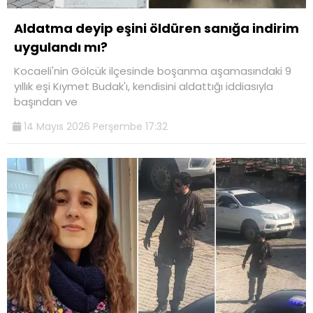
Aldatma deyip eşini öldüren sanığa indirim
uygulandı mı?
Kocaeli'nin Gölcük ilçesinde boşanma aşamasındaki 9
yıllık eşi Kıymet Budak'ı, kendisini aldattığı iddiasıyla
başından ve
14 Mayıs 2026 Perşembe 17:32