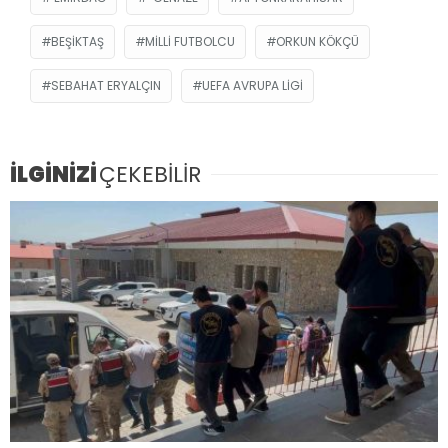
BEŞIKTAŞ
MILLI FUTBOLCU
ORKUN KÖKÇÜ
SEBAHAT ERYALÇIN
UEFA AVRUPA LIGI
İLGİNİZİ
ÇEKEBİLİR