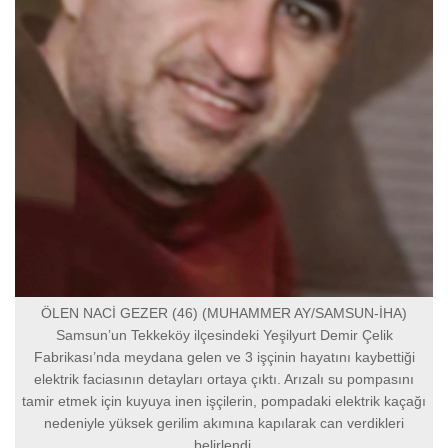
ÖLEN NACİ GEZER (46) (MUHAMMER AY/SAMSUN-İHA)
Samsun’un Tekkeköy ilçesindeki Yeşilyurt Demir Çelik
Fabrikası’nda meydana gelen ve 3 işçinin hayatını kaybettiği
elektrik faciasının detayları ortaya çıktı. Arızalı su pompasını
tamir etmek için kuyuya inen işçilerin, pompadaki elektrik kaçağı
nedeniyle yüksek gerilim akımına kapılarak can verdikleri
belirlendi.