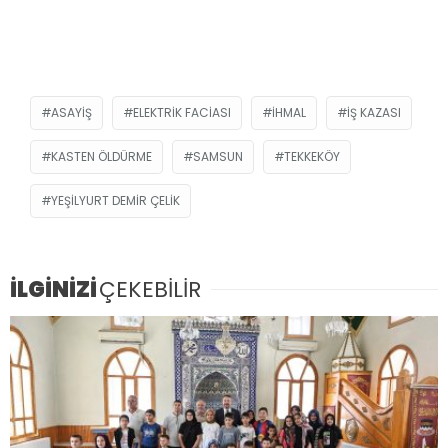
ASAYIŞ
ELEKTRIK FACIASI
İHMAL
IŞ KAZASI
KASTEN ÖLDÜRME
SAMSUN
TEKKEKÖY
YEŞILYURT DEMIR ÇELIK
İLGİNİZİ
ÇEKEBİLİR