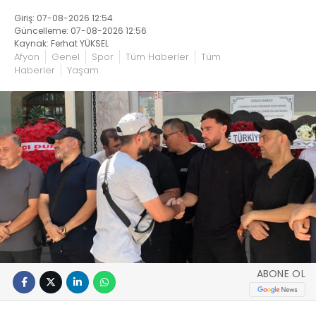
Giriş: 07-08-2026 12:54
Güncelleme: 07-08-2026 12:56
Kaynak: Ferhat YÜKSEL
Afyon
Genel
Spor
Tüm Haberler
Tüm
Haberler
Yaşam
ABONE OL