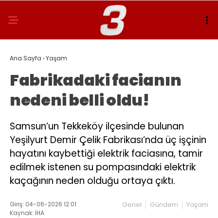
Ana Sayfa
›
Yaşam
Fabrikadaki facianın
nedeni belli oldu!
Samsun’un Tekkeköy ilçesinde bulunan
Yeşilyurt Demir Çelik Fabrikası’nda üç işçinin
hayatını kaybettiği elektrik faciasına, tamir
edilmek istenen su pompasındaki elektrik
kaçağının neden olduğu ortaya çıktı.
Giriş: 04-06-2026 12:01
Genel
Gündem
Yaşam
Kaynak: İHA