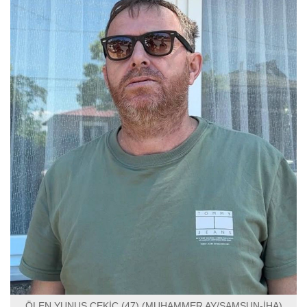
ÖLEN YUNUS ÇEKİÇ (47) (MUHAMMER AY/SAMSUN-İHA)