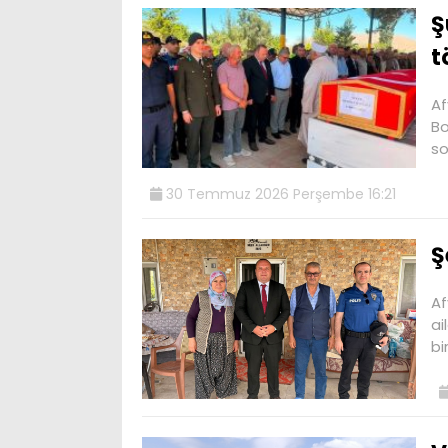
Ş
t
Af
Bo
so
30 Temmuz 2026 Perşembe 16:21
Ş
Af
ai
bi