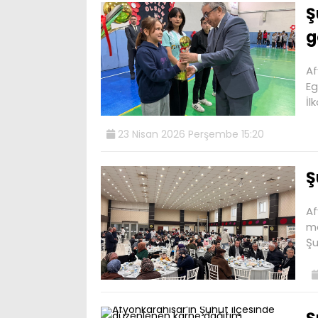
Ş
g
Af
Eg
İl
23 Nisan 2026 Perşembe 15:20
Ş
Af
ma
Şu