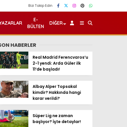
Bizi Takip Edin
E-
YAZARLAR
DIĞER
BÜLTEN
SON HABERLER
Real Madrid Ferencvaros’u
2-1 yendi: Arda Güler ilk
11’de başladı!
Albay Alper Topsakal
kimdir? Hakkında hangi
karar verildi?
Süper Lig ne zaman
başlıyor? İşte detaylar!