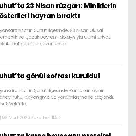
uhut’ta 23 Nisan rüzgarı: Miniklerin
österileri hayran bıraktı
yonkarahisar’ın Şuhut ilçesinde, 23 Nisan Ulusal
emenlik ve Çocuk Bayramı dolayısıyla Cumhuriyet
kokulu bahçesinde düzenlenen
uhut’ta gönül sofrası kuruldu!
yonkarahisar’ın Şuhut ilçesinde Ramazan ayının
nevi ruhu, dayanışma ve yardımlaşma ile taçlandı.
hut Vakfı ile
09 Mart 2026 Pazartesi 11:54