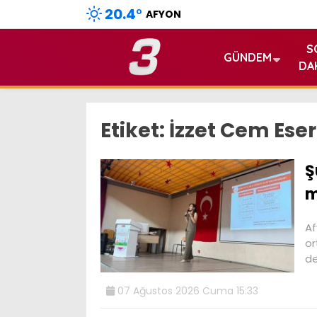
20.4
°
AFYON
S
GÜNDEM
DA
Etiket:
İzzet Cem Eser
Ş
m
Af
or
de
07 Ağustos 2026 Cuma 15:33