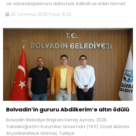
ve vatandaşlarımıza daha hızlı, kaliteli ve etkin hizmet
26 Temmuz 2026 Pazar 15:22
Bolvadin’in gururu Abdilkerim’e altın ödülü
Bolvadin Belediye Başkanı Derviş Aynacı, 2026
Yükseköğretim Kurumları Sınavı'nda (YKS) Sözel Alanda
Afyonkarahisar birincisi, Türkiye