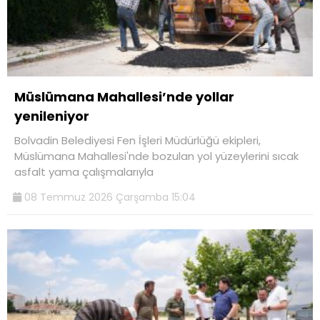
Müslümana Mahallesi’nde yollar
yenileniyor
Bolvadin Belediyesi Fen İşleri Müdürlüğü ekipleri,
Müslümana Mahallesi'nde bozulan yol yüzeylerini sıcak
asfalt yama çalışmalarıyla
08 Temmuz 2026 Çarşamba 15:04