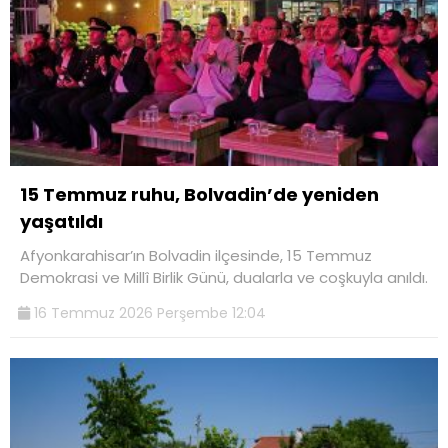
15 Temmuz ruhu, Bolvadin’de yeniden
yaşatıldı
Afyonkarahisar’ın Bolvadin ilçesinde, 15 Temmuz
Demokrasi ve Millî Birlik Günü, dualarla ve coşkuyla anıldı.
16 Temmuz 2026 Perşembe 12:04