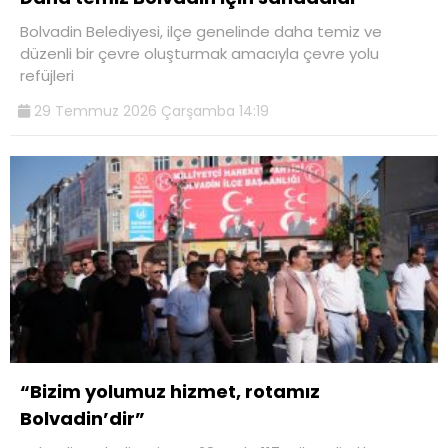
Bolvadin Belediyesi, ilçe genelinde daha temiz ve
düzenli bir çevre oluşturmak amacıyla çevre yolu
refüjleri
29 Temmuz 2026 Çarşamba 14:19
“Bizim yolumuz hizmet, rotamız
Bolvadin’dir”