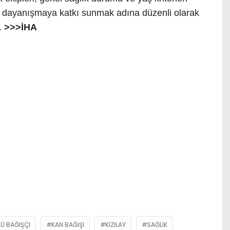
ı dayanışmaya katkı sunmak adına düzenli olarak
.
>>>İHA
Ü BAĞIŞÇI
KAN BAĞIŞI
KIZILAY
SAĞLIK