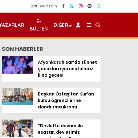
Bizi Takip Edin
E-
YAZARLAR
DIĞER
BÜLTEN
SON HABERLER
Afyonkarahisar’da sünnet
çocukları için unutulmaz
kına gecesi
Başkan Öztaş’tan Kur’an
kursu öğrencilerine
dondurma ikramı
“Devlette devamlılık
esastır, devletimiz