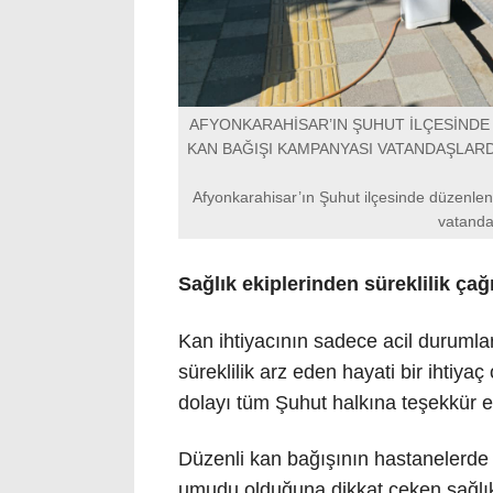
AFYONKARAHİSAR’IN ŞUHUT İLÇESİNDE
KAN BAĞIŞI KAMPANYASI VATANDAŞLAR
Afyonkarahisar’ın Şuhut ilçesinde düzenlen
vatanda
Sağlık ekiplerinden süreklilik çağ
Kan ihtiyacının sadece acil durumla
süreklilik arz eden hayati bir ihtiya
dolayı tüm Şuhut halkına teşekkür et
Düzenli kan bağışının hastanelerde 
umudu olduğuna dikkat çeken sağlık e