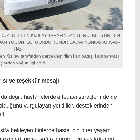
 DÜZENLENEN KIZILAY TARAFINDAN GERÇEKLEŞTİRİLEN
DAN YOĞUN İLGİ GÖRDÜ. (ONUR DAL/AFYONKARAHİSAR-
İHA)
en Kızılay tarafından gerçekleştirilen kan bağışı kampanyası
şlardan yoğun ilgi gördü.
rısı ve teşekkür mesajı
rda değil, hastanelerdeki tedavi süreçlerinde de
ç olduğunu vurgulayan yetkililer, desteklerinden
ti.
şifa bekleyen binlerce hasta için birer yaşam
kipleri, genel sağlık durumu ve yaş kriterleri