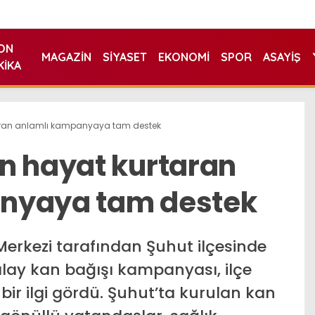
ON
MAGAZIN
SIYASET
EKONOMI
SPOR
ASAYIŞ
KIKA
aran anlamlı kampanyaya tam destek
n hayat kurtaran
nyaya tam destek
erkezi tarafından Şuhut ilçesinde
ılay kan bağışı kampanyası, ilçe
ir ilgi gördü. Şuhut’ta kurulan kan