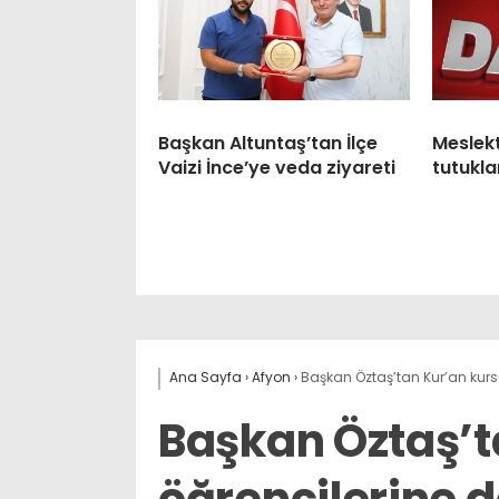
Başkan Altuntaş’tan İlçe
Meslek
Vaizi İnce’ye veda ziyareti
tutukla
Ana Sayfa
›
Afyon
›
Başkan Öztaş’tan Kur’an kur
Başkan Öztaş’t
öğrencilerine 