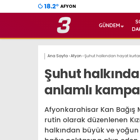
18.2
°
AFYON
S
GÜNDEM
DA
Ana Sayfa
›
Afyon
›
Şuhut halkından hayat kurt
Şuhut halkında
anlamlı kampa
Afyonkarahisar Kan Bağış M
rutin olarak düzenlenen Kız
halkından büyük ve yoğun b