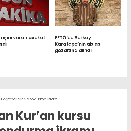
taşını vuran avukat
FETÖ’cü Burkay
ndı
Karatepe’nin ablası
gözaltına alındı
su öğrencilerine dondurma ikramı
an Kur’an kursu
dondurma ikramı