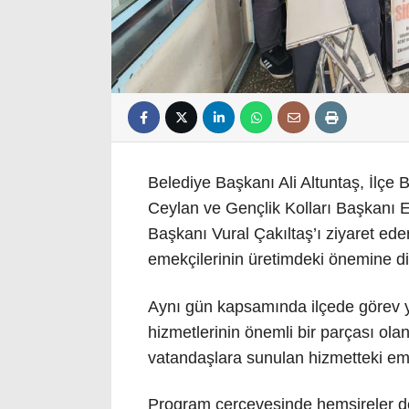
Belediye Başkanı Ali Altuntaş, İlçe 
Ceylan ve Gençlik Kolları Başkanı E
Başkanı Vural Çakıltaş’ı ziyaret eder
emekçilerinin üretimdeki önemine d
Aynı gün kapsamında ilçede görev ya
hizmetlerinin önemli bir parçası ola
vatandaşlara sunulan hizmetteki eme
Program çerçevesinde hemşireler de