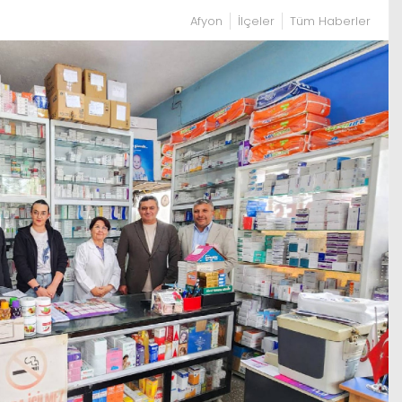
Afyon
İlçeler
Tüm Haberler