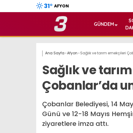
31
°
AFYON
S
GÜNDEM
DA
Ana Sayfa
›
Afyon
›
Sağlık ve tarım emekçileri 
Sağlık ve tarım
Çobanlar’da u
Çobanlar Belediyesi, 14 May
Günü ve 12-18 Mayıs Hemşi
ziyaretlere imza attı.