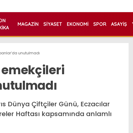
ON
MAGAZIN
SIYASET
EKONOMI
SPOR
ASAYIŞ
KIKA
Çobanlar’da unutulmadı
 emekçileri
nutulmadı
ıs Dünya Çiftçiler Günü, Eczacılar
reler Haftası kapsamında anlamlı