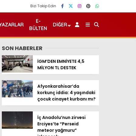
Bizi Takip Edin
E-
YAZARLAR
DIĞER
BÜLTEN
SON HABERLER
İGM’DEN EMNİYETE 4,5
MİLYON TL DESTEK
Afyonkarahisar’da
korkunç iddia: 4 yaşındaki
çocuk cinayet kurbanı mı?
İç Anadolu’nun zirvesi
Erciyes’te “Perseid
meteor yağmuru”