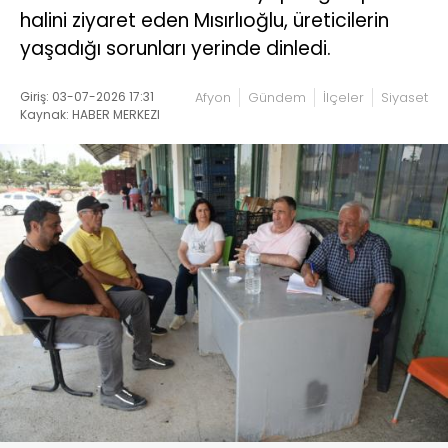
halini ziyaret eden Mısırlıoğlu, üreticilerin
yaşadığı sorunları yerinde dinledi.
Giriş: 03-07-2026 17:31
Afyon
Gündem
İlçeler
Siyaset
Kaynak: HABER MERKEZI