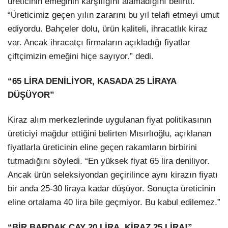
üreticinin emeğinin karşılığını alamadığını belirtti.
“Üreticimiz geçen yılın zararını bu yıl telafi etmeyi umut
ediyordu. Bahçeler dolu, ürün kaliteli, ihracatlık kiraz
var. Ancak ihracatçı firmaların açıkladığı fiyatlar
çiftçimizin emeğini hiçe sayıyor.” dedi.
“65 LİRA DENİLİYOR, KASADA 25 LİRAYA
DÜŞÜYOR”
Kiraz alım merkezlerinde uygulanan fiyat politikasının
üreticiyi mağdur ettiğini belirten Mısırlıoğlu, açıklanan
fiyatlarla üreticinin eline geçen rakamların birbirini
tutmadığını söyledi. “En yüksek fiyat 65 lira deniliyor.
Ancak ürün seleksiyondan geçirilince aynı kirazın fiyatı
bir anda 25-30 liraya kadar düşüyor. Sonuçta üreticinin
eline ortalama 40 lira bile geçmiyor. Bu kabul edilemez.”
“BİR BARDAK ÇAY 20 LİRA, KİRAZ 25 LİRA!”