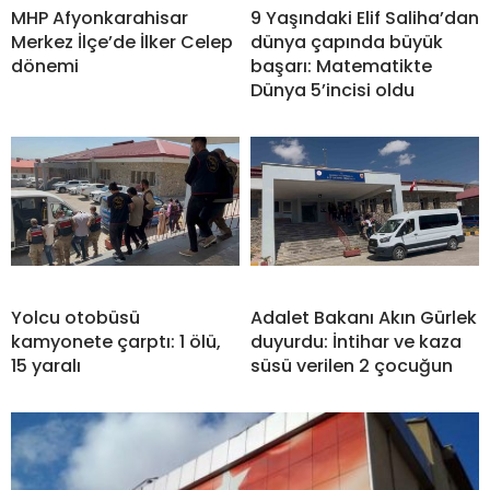
MHP Afyonkarahisar
9 Yaşındaki Elif Saliha’dan
Merkez İlçe’de İlker Celep
dünya çapında büyük
dönemi
başarı: Matematikte
Dünya 5’incisi oldu
Yolcu otobüsü
Adalet Bakanı Akın Gürlek
kamyonete çarptı: 1 ölü,
duyurdu: İntihar ve kaza
15 yaralı
süsü verilen 2 çocuğun