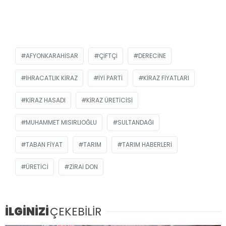
AFYONKARAHISAR
ÇIFTÇI
DERECINE
IHRACATLIK KIRAZ
İYİ PARTI
KIRAZ FIYATLARI
KIRAZ HASADI
KIRAZ ÜRETICISI
MUHAMMET MISIRLIOĞLU
SULTANDAĞI
TABAN FIYAT
TARIM
TARIM HABERLERI
ÜRETICI
ZIRAI DON
İLGİNİZİ
ÇEKEBİLİR