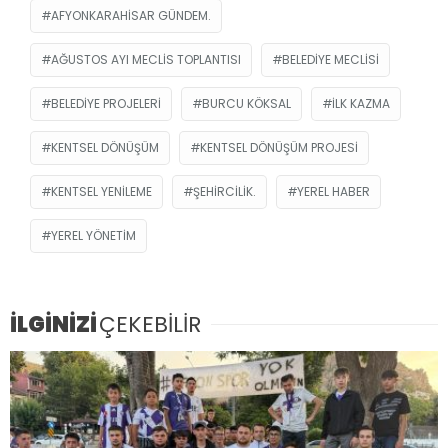
AFYONKARAHISAR GÜNDEM.
AĞUSTOS AYI MECLIS TOPLANTISI
BELEDIYE MECLISI
BELEDIYE PROJELERI
BURCU KÖKSAL
ILK KAZMA
KENTSEL DÖNÜŞÜM
KENTSEL DÖNÜŞÜM PROJESI
KENTSEL YENILEME
ŞEHIRCILIK.
YEREL HABER
YEREL YÖNETIM
İLGİNİZİ
ÇEKEBİLİR