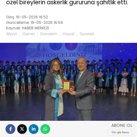
özel bireylerin askerlik gururuna şahitlik etti.
Giriş: 16-05-2026 16:52
Güncelleme: 16-05-2026 16:54
Kaynak: HABER MERKEZI
Afyon
Genel
Gündem
Hayat
Siyaset
ABONE OL