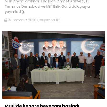
MHP Afyonkarahisar İl Başkanı Ahmet Kahveci, 15
Temmuz Demokrasi ve Millî Birlik Günü dolayısıyla
yayımladığı
15 Temmuz 2026 Çarşamba 11:51
MHP’de kongre heyecanı başladı