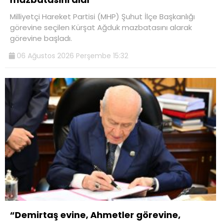
Milliyetçi Hareket Partisi (MHP) Şuhut İlçe Başkanlığı
görevine seçilen Kürşat Ağduk mazbatasını alarak
görevine başladı.
06 Ağustos 2026 Perşembe 15:32
“Demirtaş evine, Ahmetler görevine,