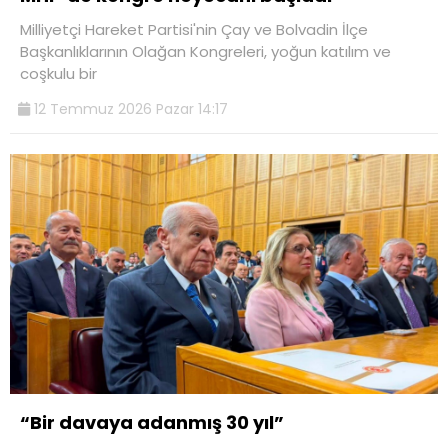
Milliyetçi Hareket Partisi'nin Çay ve Bolvadin İlçe
Başkanlıklarının Olağan Kongreleri, yoğun katılım ve
coşkulu bir
12 Temmuz 2026 Pazar 14:17
“Bir davaya adanmış 30 yıl”