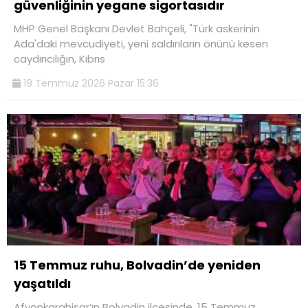
güvenliğinin yegane sigortasıdır
MHP Genel Başkanı Devlet Bahçeli, "Türk askerinin
Ada'daki mevcudiyeti, yeni saldırıların önünü kesen
caydırıcılığın, Kıbrıs
19 Temmuz 2026 Pazar 15:36
15 Temmuz ruhu, Bolvadin’de yeniden
yaşatıldı
Afyonkarahisar’ın Bolvadin ilçesinde, 15 Temmuz