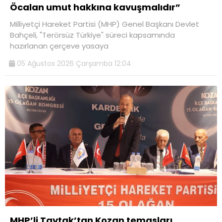
Öcalan umut hakkına kavuşmalıdır”
Milliyetçi Hareket Partisi (MHP) Genel Başkanı Devlet
Bahçeli, "Terörsüz Türkiye" süreci kapsamında
hazırlanan çerçeve yasaya
05 Ağustos 2026 Çarşamba 12:04
MHP’li Taytak’tan Kozan temasları