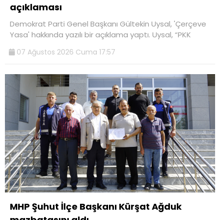
açıklaması
Demokrat Parti Genel Başkanı Gültekin Uysal, 'Çerçeve
Yasa' hakkında yazılı bir açıklama yaptı. Uysal, “PKK
07 Ağustos 2026 Cuma 17:57
MHP Şuhut İlçe Başkanı Kürşat Ağduk
mazbatasını aldı