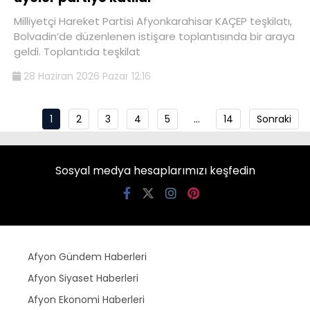
Milliyetçi Hareket Partisi Afyonkarahisar KAÇEP teşkilatı,
Bolvadin’de düzenlenen istişare toplantısında bir araya
geldi. Toplantıda teşkilat
28 Haziran 2026 Pazar 12:16
1
2
3
4
5
…
14
Sonraki
Sosyal medya hesaplarımızı keşfedin
Afyon Gündem Haberleri
Afyon Siyaset Haberleri
Afyon Ekonomi Haberleri