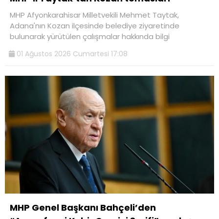
MHP Afyonkarahisar Milletvekili Mehmet Taytak,
Adana'nın Kozan ilçesinde belediye ziyaretinde
bulunarak yürütülen çalışmalar hakkında bilgi
01 Ağustos 2026 Cumartesi 17:08
MHP Genel Başkanı Bahçeli’den