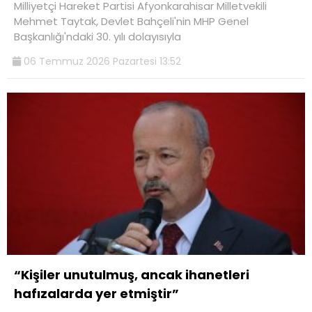
Milliyetçi Hareket Partisi Afyonkarahisar Milletvekili
Mehmet Taytak, Devlet Bahçeli'nin MHP Genel
Başkanlığı'ndaki 30. yılı dolayısıyla
06 Temmuz 2026 Pazartesi 13:52
“Kişiler unutulmuş, ancak ihanetleri
hafızalarda yer etmiştir”