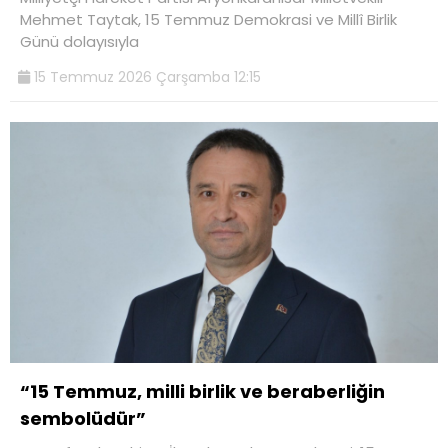
Mehmet Taytak, 15 Temmuz Demokrasi ve Millî Birlik
Günü dolayısıyla
15 Temmuz 2026 Çarşamba 12:15
“15 Temmuz, milli birlik ve beraberliğin
sembolüdür”