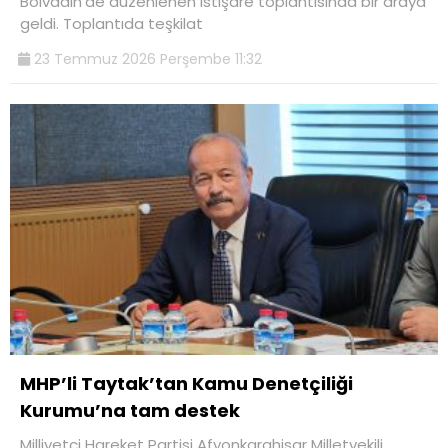
Bolvadin’de düzenlenen istişare toplantısında bir araya
geldi. Toplantıda teşkilat
23 Temmuz 2026 Perşembe 11:32
MHP’li Taytak’tan Kamu Denetçiliği
Kurumu’na tam destek
Milliyetçi Hareket Partisi Afyonkarahisar Milletvekili