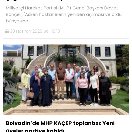
Milliyetçi Hareket Partisi (MHP) Genel Başkanı Devlet
Bahçeli, "Askeri hastanelerin yeniden açılması ve ordu
bünyesine
30 Haziran 2026 Salı 16:10
Bolvadin’de MHP KAÇEP toplantısı: Yeni
üyeler partiye katıldı