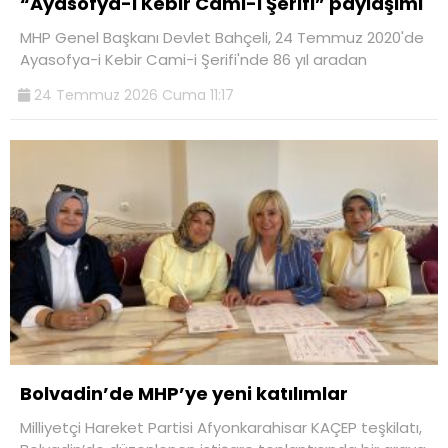
“Ayasofya-i Kebir Cami-i Şerifi” paylaşımı
MHP Genel Başkanı Devlet Bahçeli, 24 Temmuz 2020'de
Ayasofya-i Kebir Cami-i Şerifi'nde 86 yıl aradan
24 Temmuz 2026 Cuma 11:17
Bolvadin’de MHP’ye yeni katılımlar
Milliyetçi Hareket Partisi Afyonkarahisar KAÇEP teşkilatı,