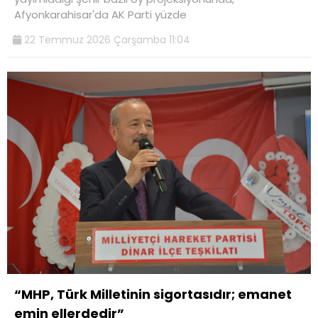
Afyonkarahisar'da AK Parti yüzde
22 Temmuz 2026 Çarşamba 11:04
“MHP, Türk Milletinin sigortasıdır; emanet
emin ellerdedir”