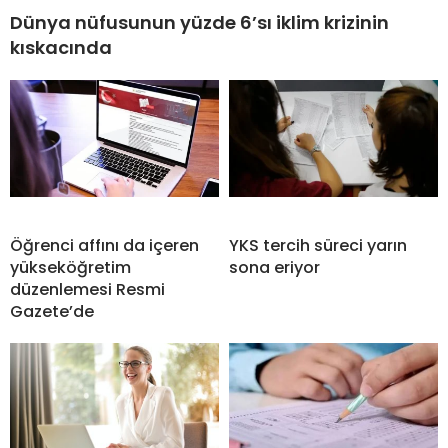
Dünya nüfusunun yüzde 6’sı iklim krizinin
kıskacında
Öğrenci affını da içeren
YKS tercih süreci yarın
yükseköğretim
sona eriyor
düzenlemesi Resmi
Gazete’de