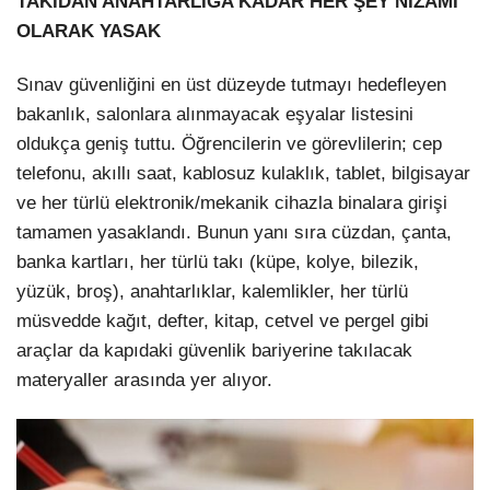
TAKIDAN ANAHTARLIĞA KADAR HER ŞEY NİZAMİ
OLARAK YASAK
Sınav güvenliğini en üst düzeyde tutmayı hedefleyen
bakanlık, salonlara alınmayacak eşyalar listesini
oldukça geniş tuttu. Öğrencilerin ve görevlilerin; cep
telefonu, akıllı saat, kablosuz kulaklık, tablet, bilgisayar
ve her türlü elektronik/mekanik cihazla binalara girişi
tamamen yasaklandı. Bunun yanı sıra cüzdan, çanta,
banka kartları, her türlü takı (küpe, kolye, bilezik,
yüzük, broş), anahtarlıklar, kalemlikler, her türlü
müsvedde kağıt, defter, kitap, cetvel ve pergel gibi
araçlar da kapıdaki güvenlik bariyerine takılacak
materyaller arasında yer alıyor.