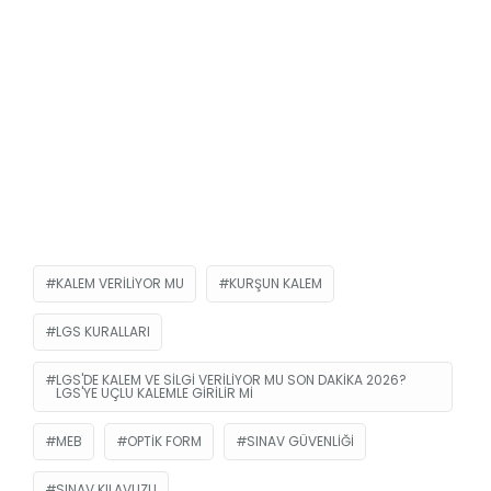
KALEM VERILIYOR MU
KURŞUN KALEM
LGS KURALLARI
LGS'DE KALEM VE SILGI VERILIYOR MU SON DAKIKA 2026?
LGS'YE UÇLU KALEMLE GIRILIR MI
MEB
OPTIK FORM
SINAV GÜVENLIĞI
SINAV KILAVUZU