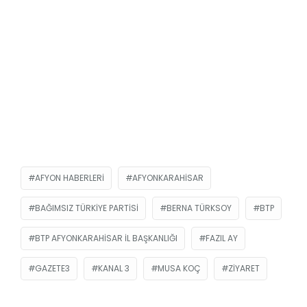
AFYON HABERLERI
AFYONKARAHISAR
BAĞIMSIZ TÜRKIYE PARTISI
BERNA TÜRKSOY
BTP
BTP AFYONKARAHISAR İL BAŞKANLIĞI
FAZIL AY
GAZETE3
KANAL 3
MUSA KOÇ
ZIYARET