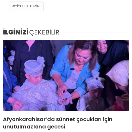
YIYECEK TEMINI
İLGİNİZİ
ÇEKEBİLİR
Afyonkarahisar’da sünnet çocukları için
unutulmaz kına gecesi