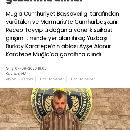
Muğla Cumhuriyet Başsavcılığı tarafından
yürütülen ve Marmaris’te Cumhurbaşkanı
Recep Tayyip Erdoğan’a yönelik suikast
girişimi timinde yer alan ihraç Yüzbaşı
Burkay Karatepe’nin ablası Ayşe Alanur
Karatepe Muğla’da gözaltına alındı.
Giriş: 07-08-2026 18:05
Kaynak: İHA
Afyon
Asayiş
Tüm Haberler
Tüm Haberler