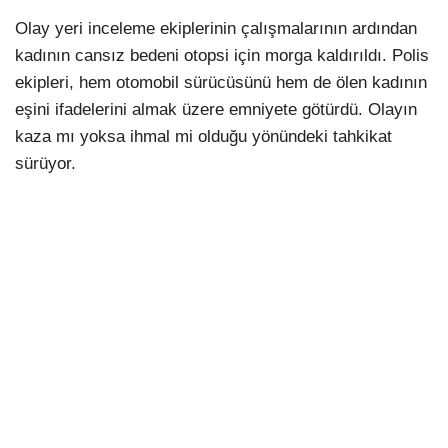
Olay yeri inceleme ekiplerinin çalışmalarının ardından
kadının cansız bedeni otopsi için morga kaldırıldı. Polis
ekipleri, hem otomobil sürücüsünü hem de ölen kadının
eşini ifadelerini almak üzere emniyete götürdü. Olayın
kaza mı yoksa ihmal mi olduğu yönündeki tahkikat
sürüyor.