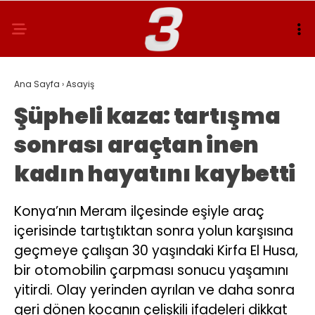
Ana Sayfa
›
Asayiş
Şüpheli kaza: tartışma
sonrası araçtan inen
kadın hayatını kaybetti
Konya’nın Meram ilçesinde eşiyle araç
içerisinde tartıştıktan sonra yolun karşısına
geçmeye çalışan 30 yaşındaki Kirfa El Husa,
bir otomobilin çarpması sonucu yaşamını
yitirdi. Olay yerinden ayrılan ve daha sonra
geri dönen kocanın çelişkili ifadeleri dikkat