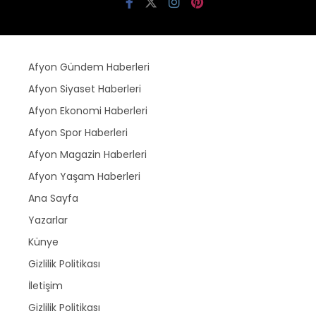
Afyon Gündem Haberleri
Afyon Siyaset Haberleri
Afyon Ekonomi Haberleri
Afyon Spor Haberleri
Afyon Magazin Haberleri
Afyon Yaşam Haberleri
Ana Sayfa
Yazarlar
Künye
Gizlilik Politikası
İletişim
Gizlilik Politikası