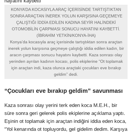
KONYA’DA KOCASIYLA ARAÇ İÇERİSİNDE TARTIŞTIKTAN
SONRA ARAÇTAN İNEREK YOLUN KARŞISINA GEÇEMEYE
ÇALIŞTIĞI İDDİA EDİLEN KADINA SEYİR HALİNDEKİ
OTOMOBİLİN ÇARPMASI SONUCU HAYATINI KAYBETTİ.
(İBRAHİM YETKİN/KONYA-İHA)
Konya’da kocasıyla araç içerisinde tartıştıktan sonra araçtan
inerek yolun karşısına geçmeye çalıştığı iddia edilen kadın, bir
aracın çarpması sonucu hayatını kaybetti. Kaza sonrası olay
yerinden ayrılan kadının kocası, polis ekiplerine “Ot toplamak
için araçtan indi, kaza olunca araçtaki çocukları eve bırakıp
geldim” dedi.
“Çocukları eve bırakıp geldim” savunması
Kaza sonrası olay yerini terk eden koca M.E.H., bir
süre sonra geri gelerek polis ekiplerine açıklama yaptı.
Eşinin ot toplamak için araçtan indiğini iddia eden koca,
“Yol kenarında ot topluyordu, gel gidelim dedim. Karşıya