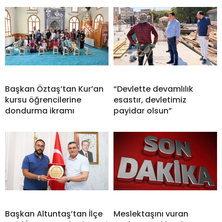
Başkan Öztaş’tan Kur’an
“Devlette devamlılık
kursu öğrencilerine
esastır, devletimiz
dondurma ikramı
payidar olsun”
Başkan Altuntaş’tan İlçe
Meslektaşını vuran