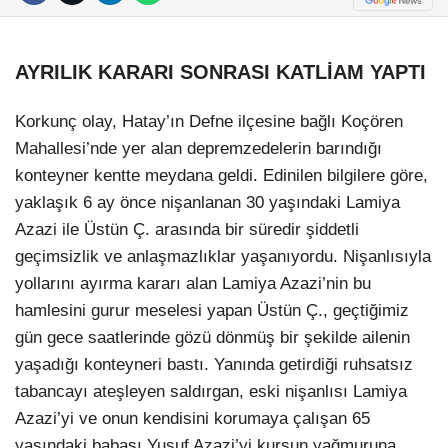
AYRILIK KARARI SONRASI KATLİAM YAPTI
Korkunç olay, Hatay’ın Defne ilçesine bağlı Koçören
Mahallesi’nde yer alan depremzedelerin barındığı
konteyner kentte meydana geldi. Edinilen bilgilere göre,
yaklaşık 6 ay önce nişanlanan 30 yaşındaki Lamiya
Azazi ile Üstün Ç. arasında bir süredir şiddetli
geçimsizlik ve anlaşmazlıklar yaşanıyordu. Nişanlısıyla
yollarını ayırma kararı alan Lamiya Azazi’nin bu
hamlesini gurur meselesi yapan Üstün Ç., geçtiğimiz
gün gece saatlerinde gözü dönmüş bir şekilde ailenin
yaşadığı konteyneri bastı. Yanında getirdiği ruhsatsız
tabancayı ateşleyen saldırgan, eski nişanlısı Lamiya
Azazi’yi ve onun kendisini korumaya çalışan 65
yaşındaki babası Yusuf Azazi’yi kurşun yağmuruna