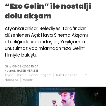
“Ezo Gelin” ile nostalji
dolu akşam
Afyonkarahisar Belediyesi tarafından
düzenlenen Açık Hava Sinema Akşamı
etkinliğinde vatandaşlar, Yeşilçam’ın
unutulmaz yapımlarından “Ezo Gelin”
filmiyle buluştu.
Giriş: 09-08-2026 15:04
Kaynak: HABER MERKEZI
Afyon
Kültür – Sanat- Yaşam
Tüm Haberler
Tüm
Haberler
Yaşam