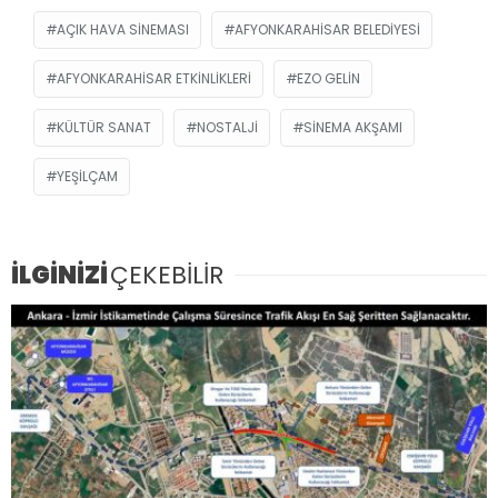
AÇIK HAVA SINEMASI
AFYONKARAHISAR BELEDIYESI
AFYONKARAHISAR ETKINLIKLERI
EZO GELIN
KÜLTÜR SANAT
NOSTALJI
SINEMA AKŞAMI
YEŞILÇAM
İLGİNİZİ
ÇEKEBİLİR