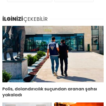
İLGİNİZİ
ÇEKEBİLİR
Polis, dolandırıcılık suçundan aranan şahsı
yakaladı