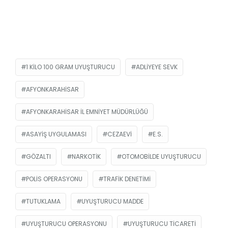
1 KILO 100 GRAM UYUŞTURUCU
ADLIYEYE SEVK
AFYONKARAHISAR
AFYONKARAHISAR İL EMNIYET MÜDÜRLÜĞÜ
ASAYIŞ UYGULAMASI
CEZAEVI
E.S.
GÖZALTI
NARKOTIK
OTOMOBILDE UYUŞTURUCU
POLIS OPERASYONU
TRAFIK DENETIMI
TUTUKLAMA
UYUŞTURUCU MADDE
UYUŞTURUCU OPERASYONU
UYUŞTURUCU TICARETI