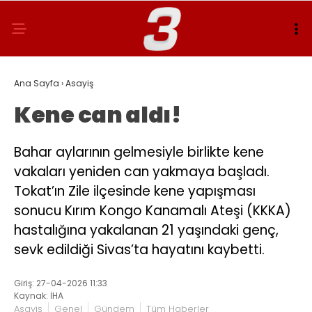
Ana Sayfa
›
Asayiş
Kene can aldı!
Bahar aylarının gelmesiyle birlikte kene
vakaları yeniden can yakmaya başladı.
Tokat’ın Zile ilçesinde kene yapışması
sonucu Kırım Kongo Kanamalı Ateşi (KKKA)
hastalığına yakalanan 21 yaşındaki genç,
sevk edildiği Sivas’ta hayatını kaybetti.
Giriş: 27-04-2026 11:33
Kaynak: İHA
Asayiş
Genel
Gündem
Tüm Haberler