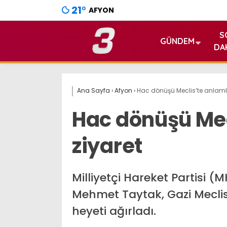
21
°
AFYON
S
GÜNDEM
DA
Ana Sayfa
›
Afyon
›
Hac dönüşü Meclis’te anlamlı
Hac dönüşü Mec
ziyaret
Milliyetçi Hareket Partisi (
Mehmet Taytak, Gazi Meclis
heyeti ağırladı.