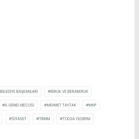
BELEDIYE BAŞKANLARI
BIRLIK VE BERABERLIK
İL GENEL MECLISI
MEHMET TAYTAK
MHP
SIYASET
TBMM
TOLGA YILDIRIM