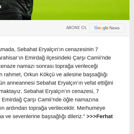
ABONE OL
amada, Sebahat Eryalçın’ın cenazesinin 7
ahisar’ın Emirdağ ilçesindeki Çarşı Camii’nde
cenaze namazı sonrası toprağa verileceği
tan rahmet, Orkun Kökçü ve ailesine başsağlığı
n anneannesi Sebahat Eryalçın’ın vefat ettiğini
maktayız. Sebahat Eryalçın’ın cenazesi, 7
 Emirdağ Çarşı Camii’nde öğle namazına
n ardından toprağa verilecektir. Merhumeye
na ve sevenlerine başsağlığı dileriz.”
>>>Ferhat