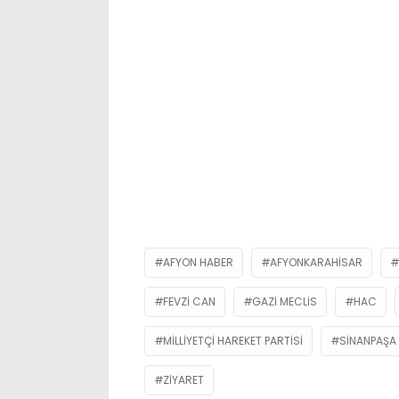
AFYON HABER
AFYONKARAHISAR
FEVZI CAN
GAZI MECLIS
HAC
MILLIYETÇI HAREKET PARTISI
SINANPAŞA
ZIYARET