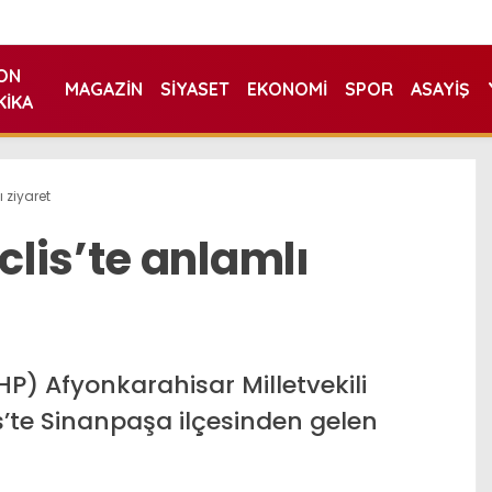
ON
MAGAZIN
SIYASET
EKONOMI
SPOR
ASAYIŞ
KIKA
 ziyaret
lis’te anlamlı
MHP) Afyonkarahisar Milletvekili
’te Sinanpaşa ilçesinden gelen