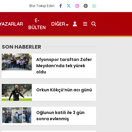
Bizi Takip Edin
E-
YAZARLAR
DIĞER
BÜLTEN
SON HABERLER
Afyonspor taraftarı Zafer
Meydanı’nda tek yürek
oldu
Orkun Kökçü’nün acı günü
Oğlunun katili ile 3 gün
sonra evlenmiş