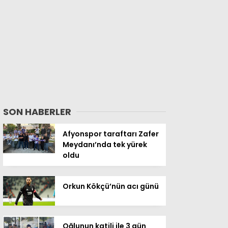
SON HABERLER
Afyonspor taraftarı Zafer
Meydanı’nda tek yürek
oldu
Orkun Kökçü’nün acı günü
Oğlunun katili ile 3 gün