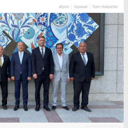
Afyon
Siyaset
Tüm Haberler