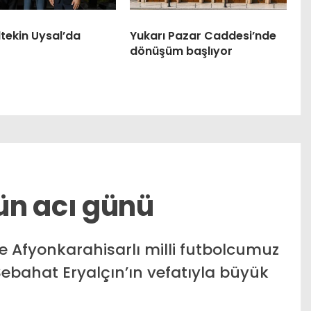
tekin Uysal’da
Yukarı Pazar Caddesi’nde
dönüşüm başlıyor
ün acı günü
e Afyonkarahisarlı milli futbolcumuz
bahat Eryalçın’ın vefatıyla büyük