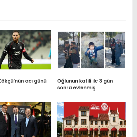
Kökçü’nün acı günü
Oğlunun katili ile 3 gün
sonra evlenmiş