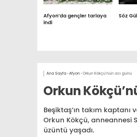
Afyon’da gençler tarlaya
Söz Gül
indi
Ana Sayfa
›
Afyon
›
Orkun Kökçü’nün acı günü
Orkun Kökçü’n
Beşiktaş’ın takım kaptanı v
Orkun Kökçü, anneannesi Se
üzüntü yaşadı.