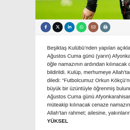
Beşiktaş Kulübü’nden yapılan açıkl
Ağustos Cuma günü (yarın) Afyonkar
öğle namazının ardından kılınacak 
bildirildi. Kulüp, merhumeye Allah’
diledi: “Futbolcumuz Orkun Kökçü’nü
büyük bir üzüntüyle öğrenmiş bulun
Ağustos Cuma günü Afyonkarahisar
müteakip kılınacak cenaze namazını
Allah’tan rahmet; ailesine, yakınları
YÜKSEL