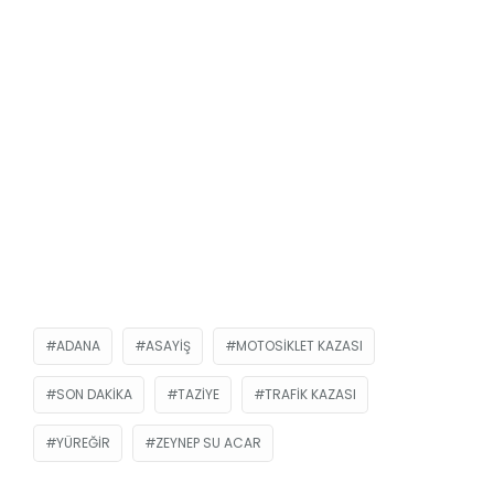
ADANA
ASAYIŞ
MOTOSIKLET KAZASI
SON DAKIKA
TAZIYE
TRAFIK KAZASI
YÜREĞIR
ZEYNEP SU ACAR