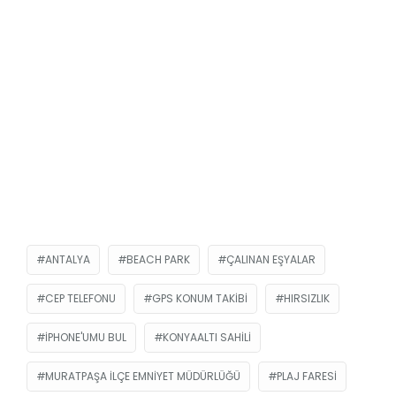
ANTALYA
BEACH PARK
ÇALINAN EŞYALAR
CEP TELEFONU
GPS KONUM TAKIBI
HIRSIZLIK
IPHONE'UMU BUL
KONYAALTI SAHILI
MURATPAŞA İLÇE EMNIYET MÜDÜRLÜĞÜ
PLAJ FARESI