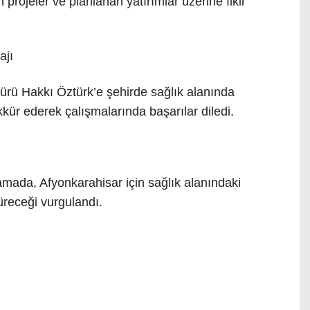
projeler ve planlanan yatırımlar üzerine fikir
ajı
üdürü Hakkı Öztürk’e şehirde sağlık alanında
kkür ederek çalışmalarında başarılar diledi.
mada, Afyonkarahisar için sağlık alanındaki
süreceği vurgulandı.