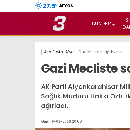
27.5
°
AFYON
S
GÜNDEM
DA
Ana Sayfa
›
Afyon
›
Gazi Mecliste sağlık zirvesi
Gazi Mecliste sa
AK Parti Afyonkarahisar Mill
Sağlık Müdürü Hakkı Öztürk’
ağırladı.
Giriş: 16-02-2026 20:59