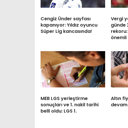
Cengiz Ünder sayfası
Vergi 
kapanıyor: Yıldız oyuncu
günde 
Süper Lig kancasında!
rekoru
önemli
MEB LGS yerleştirme
Altın fi
sonuçları ve 1. nakil tarihi
devam 
belli oldu: LGS 1.