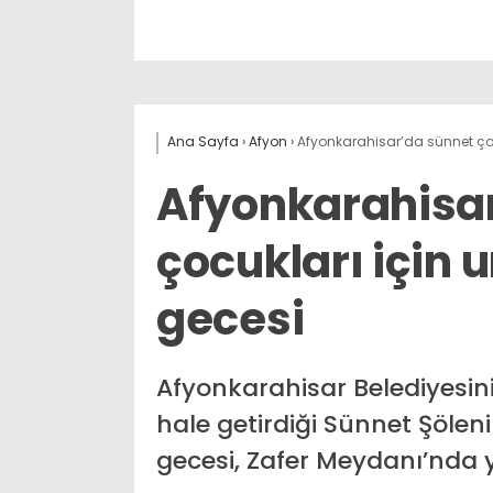
Ana Sayfa
›
Afyon
›
Afyonkarahisar’da sünnet ço
Afyonkarahisa
çocukları için 
gecesi
Afyonkarahisar Belediyesini
hale getirdiği Sünnet Şölen
gecesi, Zafer Meydanı’nda y