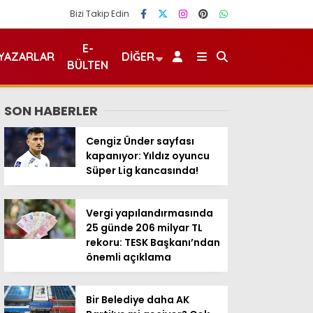
Bizi Takip Edin
E-
YAZARLAR
DIĞER
BÜLTEN
SON HABERLER
Cengiz Ünder sayfası
kapanıyor: Yıldız oyuncu
Süper Lig kancasında!
Vergi yapılandırmasında
25 günde 206 milyar TL
rekoru: TESK Başkanı’ndan
önemli açıklama
Bir Belediye daha AK