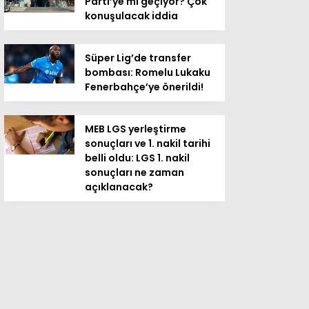
Parti’ye mi geçiyor? Çok
konuşulacak iddia
Süper Lig’de transfer
bombası: Romelu Lukaku
Fenerbahçe’ye önerildi!
MEB LGS yerleştirme
sonuçları ve 1. nakil tarihi
belli oldu: LGS 1. nakil
sonuçları ne zaman
açıklanacak?