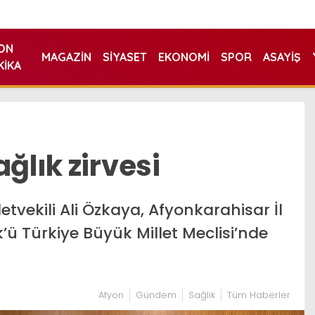
ON
MAGAZIN
SIYASET
EKONOMI
SPOR
ASAYIŞ
KIKA
ğlık zirvesi
etvekili Ali Özkaya, Afyonkarahisar İl
ü Türkiye Büyük Millet Meclisi’nde
Afyon
Gündem
Sağlık
Tüm Haberler