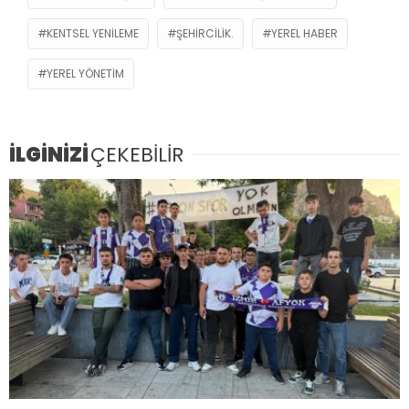
KENTSEL YENILEME
ŞEHIRCILIK.
YEREL HABER
YEREL YÖNETIM
İLGİNİZİ
ÇEKEBİLİR