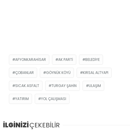
AFYONKARAHISAR
AK PARTI
BELEDIYE
ÇOBANLAR
GÖYNÜK KÖYÜ
KIRSAL ALTYAPI
SICAK ASFALT
TURGAY ŞAHIN
ULAŞIM
YATIRIM
YOL ÇALIŞMASI
İLGİNİZİ
ÇEKEBİLİR