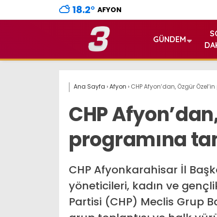
18.2
°
AFYON
S
GÜNDEM
DA
Ana Sayfa
›
Afyon
›
CHP Afyon’dan, Özgür Özel’i
CHP Afyon’dan,
programına ta
CHP Afyonkarahisar İl Başka
yöneticileri, kadın ve gençl
Partisi (CHP) Meclis Grup Ba