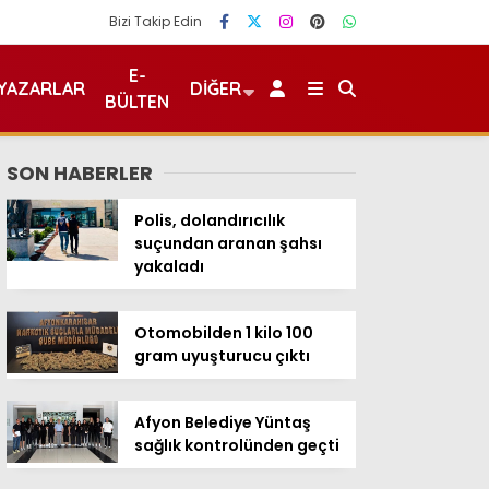
Bizi Takip Edin
E-
YAZARLAR
DIĞER
BÜLTEN
SON HABERLER
Polis, dolandırıcılık
suçundan aranan şahsı
yakaladı
Otomobilden 1 kilo 100
gram uyuşturucu çıktı
Afyon Belediye Yüntaş
sağlık kontrolünden geçti