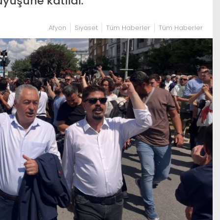
üyüşüne katıldı.
Afyon
Siyaset
Tüm Haberler
Tüm Haberler