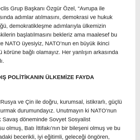
is Grup Başkanı Özgür Özel, “Avrupa ile
tasında adımlar atılmasını, demokrasi ve hukuk
ğü, demokratikleşme adımlarıyla ülkemizin
şkilerin başlatılmasını bekleriz ama maalesef bu
tte NATO üyesiyiz, NATO’nun en büyük ikinci
körüne bağlı olamayız. Her yanlışın arkasında
ı.
IŞ POLİTİKANIN ÜLKEMİZE FAYDA
usya ve Çin ile doğru, kurumsal, istikrarlı, güçlü
er kurmak durumundayız. Unutmayın ki NATO’nun
 Savaş döneminde Sovyet Sosyalist
su olmuş, Batı İttifakı’nın bir bileşeni olmuş ve bu
adaki becerikli, iyi eğitimli, geleceği öngören,