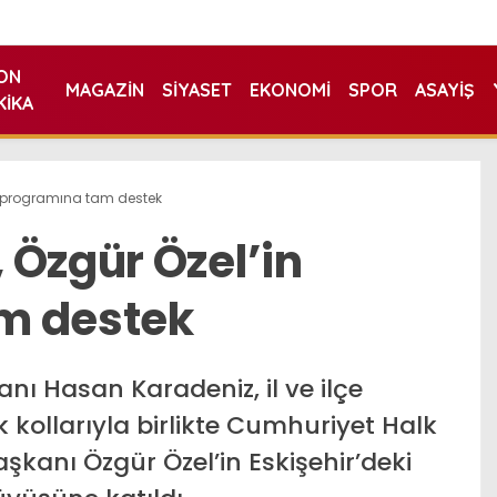
ON
MAGAZIN
SIYASET
EKONOMI
SPOR
ASAYIŞ
KIKA
n programına tam destek
 Özgür Özel’in
m destek
nı Hasan Karadeniz, il ve ilçe
ik kollarıyla birlikte Cumhuriyet Halk
şkanı Özgür Özel’in Eskişehir’deki