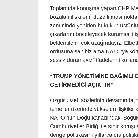
Toplantıda konuşma yapan CHP Mecl
bozulan ilişkilerin düzeltilmesi nok
zemininde yeniden hukukun üstünlü
çıkarlarını önceleyecek kurumsal ili
beklentilerin çok uzağındayız. Elbe
ordusuna sahibiz ama NATO’ya körü 
sessiz duramayız” ifadelerini kulland
“TRUMP YÖNETİMİNE BAĞIMLI D
GETİRMEDİĞİ AÇIKTIR”
Özgür Özel, sözlerinin devamında, “R
temeller üzerinde yükselen ilişkil
NATO’nun Doğu kanadındaki Soğuk
Cumhuriyetler Birliği ile sınır komşu
denge politikasını yıllarca dış politik