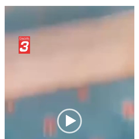
Video
oynatıcı