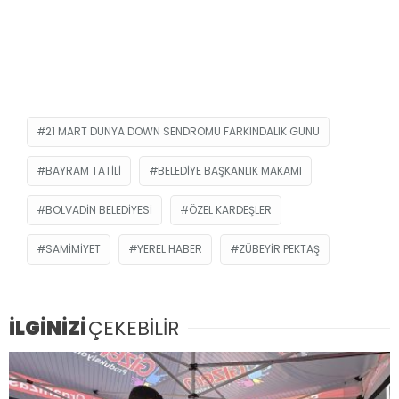
21 MART DÜNYA DOWN SENDROMU FARKINDALIK GÜNÜ
BAYRAM TATILI
BELEDIYE BAŞKANLIK MAKAMI
BOLVADIN BELEDIYESI
ÖZEL KARDEŞLER
SAMIMIYET
YEREL HABER
ZÜBEYIR PEKTAŞ
İLGİNİZİ
ÇEKEBİLİR