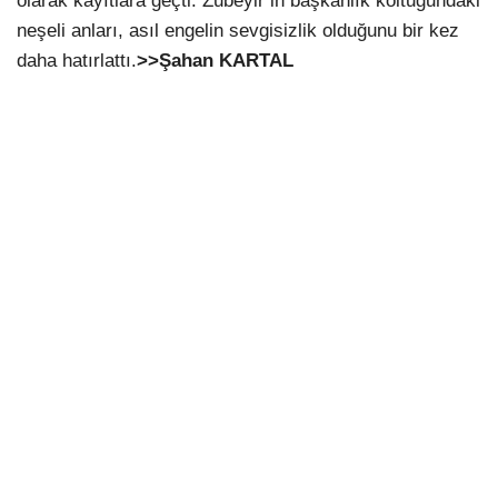
olarak kayıtlara geçti. Zübeyir’in başkanlık koltuğundaki
neşeli anları, asıl engelin sevgisizlik olduğunu bir kez
daha hatırlattı.
>>Şahan KARTAL