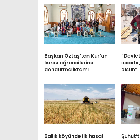
Başkan Öztaş’tan Kur’an
“Devlet
kursu öğrencilerine
esastır
dondurma ikramı
olsun”
Ballık köyünde ilk hasat
Şuhut’t