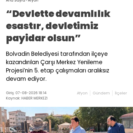
Ana Sayfa
›
Afyon
“Devlette devamlılık
esastır, devletimiz
payidar olsun”
Bolvadin Belediyesi tarafından ilçeye
kazandırılan Çarşı Merkez Yenileme
Projesi’nin 5. etap çalışmaları aralıksız
devam ediyor.
Giriş: 07-08-2026 18:14
Afyon
Gündem
İlçeler
Kaynak: HABER MERKEZI