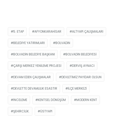
5. ETAP
AFYONKARAHISAR
ALTYAPI ÇALIŞMALARI
BELEDIYE YATIRIMLARI
BOLVADIN
BOLVADIN BELEDIYE BAŞKANI
BOLVADIN BELEDIYESI
ÇARŞI MERKEZ YENILEME PROJESI
DERVIŞ AYNACI
DEVAM EDEN ÇALIŞMALAR
DEVLETIMIZ PAYIDAR OLSUN
DEVLETTE DEVAMLILIK ESASTIR
İLÇE MERKEZI
INCELEME
KENTSEL DÖNÜŞÜM
MODERN KENT
ŞEHIRCILIK.
ÜSTYAPI