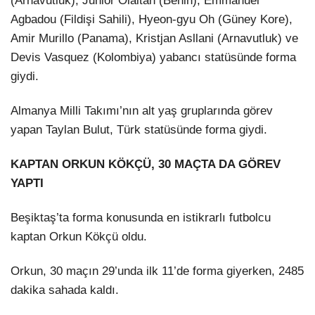
(Arnavutluk), Junior Olaitan (Benin), Emmanuel
Agbadou (Fildişi Sahili), Hyeon-gyu Oh (Güney Kore),
Amir Murillo (Panama), Kristjan Asllani (Arnavutluk) ve
Devis Vasquez (Kolombiya) yabancı statüsünde forma
giydi.
Almanya Milli Takımı’nın alt yaş gruplarında görev
yapan Taylan Bulut, Türk statüsünde forma giydi.
KAPTAN ORKUN KÖKÇÜ, 30 MAÇTA DA GÖREV
YAPTI
Beşiktaş’ta forma konusunda en istikrarlı futbolcu
kaptan Orkun Kökçü oldu.
Orkun, 30 maçın 29’unda ilk 11’de forma giyerken, 2485
dakika sahada kaldı.