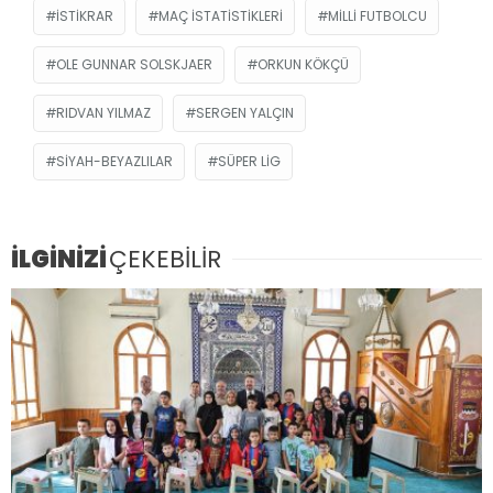
ISTIKRAR
MAÇ ISTATISTIKLERI
MILLI FUTBOLCU
OLE GUNNAR SOLSKJAER
ORKUN KÖKÇÜ
RIDVAN YILMAZ
SERGEN YALÇIN
SIYAH-BEYAZLILAR
SÜPER LIG
İLGİNİZİ
ÇEKEBİLİR