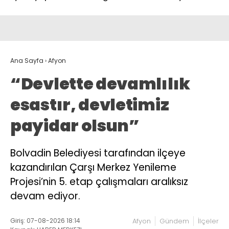
Ana Sayfa
›
Afyon
“Devlette devamlılık
esastır, devletimiz
payidar olsun”
Bolvadin Belediyesi tarafından ilçeye
kazandırılan Çarşı Merkez Yenileme
Projesi’nin 5. etap çalışmaları aralıksız
devam ediyor.
Giriş: 07-08-2026 18:14
Afyon
Gündem
İlçeler