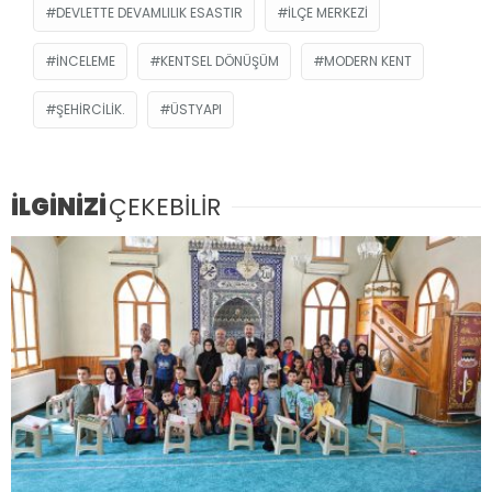
DEVLETTE DEVAMLILIK ESASTIR
İLÇE MERKEZI
INCELEME
KENTSEL DÖNÜŞÜM
MODERN KENT
ŞEHIRCILIK.
ÜSTYAPI
İLGİNİZİ
ÇEKEBİLİR