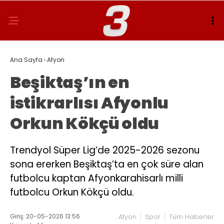
Ana Sayfa
›
Afyon
Beşiktaş’ın en
istikrarlısı Afyonlu
Orkun Kökçü oldu
Trendyol Süper Lig’de 2025-2026 sezonu
sona ererken Beşiktaş’ta en çok süre alan
futbolcu kaptan Afyonkarahisarlı milli
futbolcu Orkun Kökçü oldu.
Giriş: 20-05-2026 13:56
Afyon
Spor
Tüm Haberler