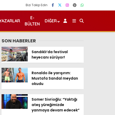
Bizi Takip Edin
E-
YAZARLAR
DIĞER
BÜLTEN
SON HABERLER
Sandıklı’da festival
heyecanı sürüyor!
Ronaldo ile yarışırım:
Mustafa Sandal meydan
okudu
Somer Sivrioğlu: “Yaktığı
ateş yüreğimizde
yanmaya devam edecek”