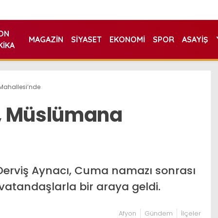
ON
MAGAZIN
SIYASET
EKONOMI
SPOR
ASAYIŞ
KIKA
Mahallesi’nde
, Müslümana
 Derviş Aynacı, Cuma namazı sonrası
atandaşlarla bir araya geldi.
Afyon
Gündem
İlçeler