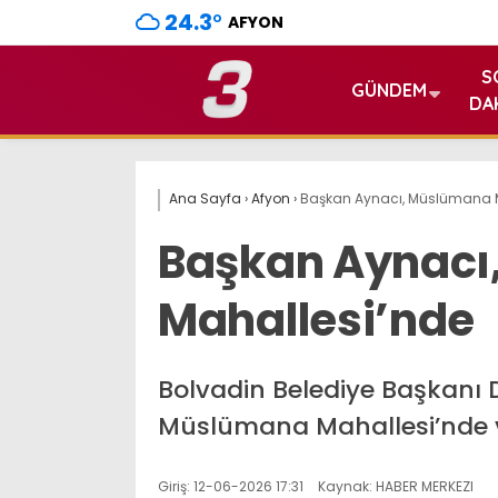
24.3
°
AFYON
S
GÜNDEM
DA
Ana Sayfa
›
Afyon
›
Başkan Aynacı, Müslümana 
Başkan Aynacı
Mahallesi’nde
Bolvadin Belediye Başkanı
Müslümana Mahallesi’nde v
Giriş: 12-06-2026 17:31
Kaynak: HABER MERKEZI