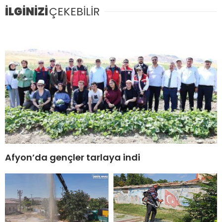
İLGİNİZİ
ÇEKEBİLİR
Afyon’da gençler tarlaya indi