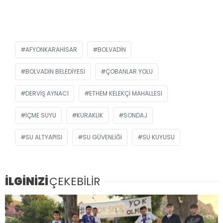
AFYONKARAHISAR
BOLVADIN
BOLVADIN BELEDIYESI
ÇOBANLAR YOLU
DERVIŞ AYNACI
ETHEM KELEKÇI MAHALLESI
IÇME SUYU
KURAKLIK
SONDAJ
SU ALTYAPISI
SU GÜVENLIĞI
SU KUYUSU
İLGİNİZİ
ÇEKEBİLİR