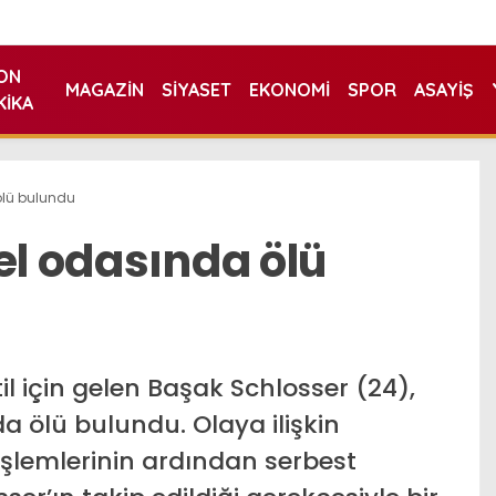
ON
MAGAZIN
SIYASET
EKONOMI
SPOR
ASAYIŞ
KIKA
ölü bulundu
el odasında ölü
l için gelen Başak Schlosser (24),
da ölü bulundu. Olaya ilişkin
 işlemlerinin ardından serbest