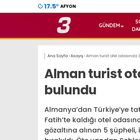
17.5
°
AFYON
S
GÜNDEM
DA
Ana Sayfa
›
Asayiş
›
Alman turist otel odasında 
Alman turist ot
bulundu
Almanya’dan Türkiye’ye tati
Fatih’te kaldığı otel odasın
gözaltına alınan 5 şüpheli,