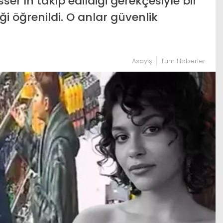
ser’ın takip edildiği gerekçesiyle bir
ği öğrenildi. O anlar güvenlik
Asayiş
Tüm Haberler