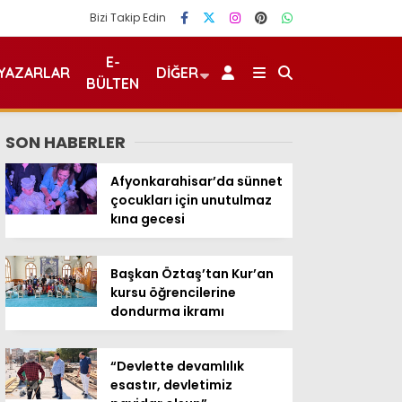
Bizi Takip Edin
E-
YAZARLAR
DIĞER
BÜLTEN
SON HABERLER
Afyonkarahisar’da sünnet
çocukları için unutulmaz
kına gecesi
Başkan Öztaş’tan Kur’an
kursu öğrencilerine
dondurma ikramı
“Devlette devamlılık
esastır, devletimiz