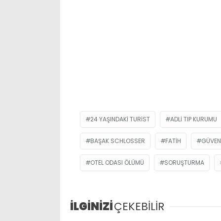
24 YAŞINDAKI TURIST
ADLI TIP KURUMU
BAŞAK SCHLOSSER
FATIH
GÜVEN
OTEL ODASI ÖLÜMÜ
SORUŞTURMA
İLGİNİZİ
ÇEKEBİLİR