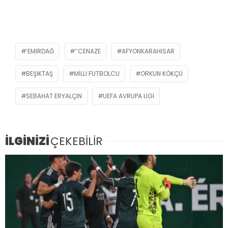
‘EMIRDAĞ
’’CENAZE
AFYONKARAHISAR
BEŞIKTAŞ
MILLI FUTBOLCU
ORKUN KÖKÇÜ
SEBAHAT ERYALÇIN
UEFA AVRUPA LIGI
İLGİNİZİ
ÇEKEBİLİR