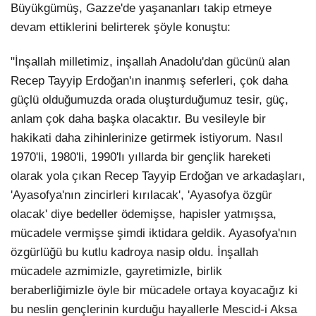
Büyükgümüş, Gazze'de yaşananları takip etmeye
devam ettiklerini belirterek şöyle konuştu:
"İnşallah milletimiz, inşallah Anadolu'dan gücünü alan
Recep Tayyip Erdoğan'ın inanmış seferleri, çok daha
güçlü olduğumuzda orada oluşturduğumuz tesir, güç,
anlam çok daha başka olacaktır. Bu vesileyle bir
hakikati daha zihinlerinize getirmek istiyorum. Nasıl
1970'li, 1980'li, 1990'lı yıllarda bir gençlik hareketi
olarak yola çıkan Recep Tayyip Erdoğan ve arkadaşları,
'Ayasofya'nın zincirleri kırılacak', 'Ayasofya özgür
olacak' diye bedeller ödemişse, hapisler yatmışsa,
mücadele vermişse şimdi iktidara geldik. Ayasofya'nın
özgürlüğü bu kutlu kadroya nasip oldu. İnşallah
mücadele azmimizle, gayretimizle, birlik
beraberliğimizle öyle bir mücadele ortaya koyacağız ki
bu neslin gençlerinin kurduğu hayallerle Mescid-i Aksa