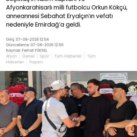
Afyonkarahisarlı milli futbolcu Orkun Kökçü,
anneannesi Sebahat Eryalçın’ın vefatı
nedeniyle Emirdağ’a geldi.
Giriş: 07-08-2026 12:54
Güncelleme: 07-08-2026 12:56
Kaynak: Ferhat YÜKSEL
Afyon
Genel
Spor
Tüm Haberler
Tüm
Haberler
Yaşam