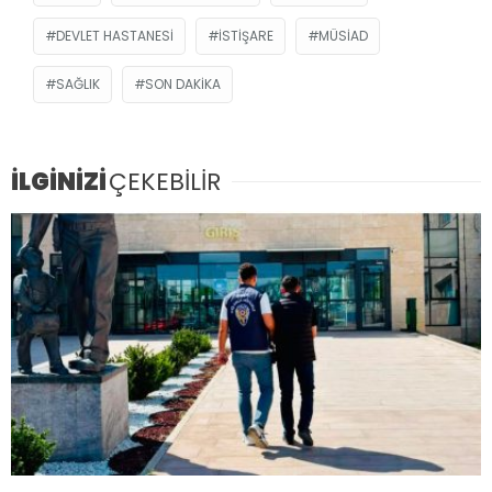
DEVLET HASTANESI
ISTIŞARE
MÜSİAD
SAĞLIK
SON DAKIKA
İLGİNİZİ
ÇEKEBİLİR