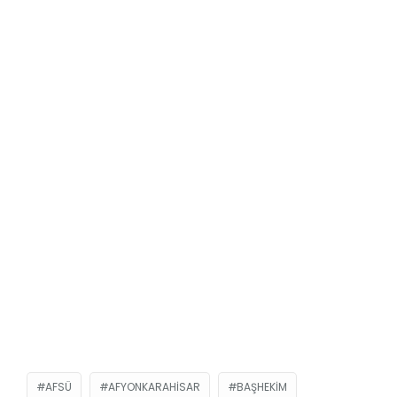
AFSÜ
AFYONKARAHISAR
BAŞHEKIM