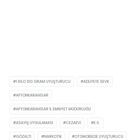
1 KILO 100 GRAM UYUŞTURUCU
ADLIYEYE SEVK
AFYONKARAHISAR
AFYONKARAHISAR İL EMNIYET MÜDÜRLÜĞÜ
ASAYIŞ UYGULAMASI
CEZAEVI
E.S.
GÖZALTI
NARKOTIK
OTOMOBILDE UYUŞTURUCU