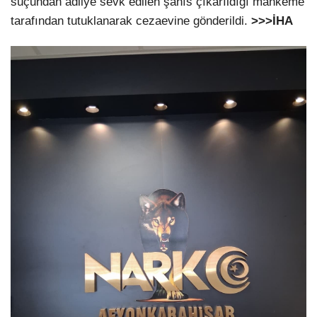
suçundan adliye sevk edilen şahıs çıkarıldığı mahkeme
tarafından tutuklanarak cezaevine gönderildi.
>>>İHA