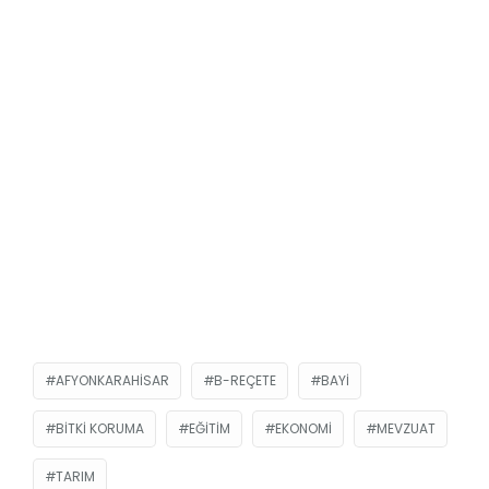
AFYONKARAHISAR
B-REÇETE
BAYI
BITKI KORUMA
EĞITIM
EKONOMI
MEVZUAT
TARIM