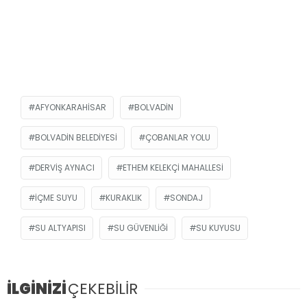
AFYONKARAHISAR
BOLVADIN
BOLVADIN BELEDIYESI
ÇOBANLAR YOLU
DERVIŞ AYNACI
ETHEM KELEKÇI MAHALLESI
IÇME SUYU
KURAKLIK
SONDAJ
SU ALTYAPISI
SU GÜVENLIĞI
SU KUYUSU
İLGİNİZİ
ÇEKEBİLİR