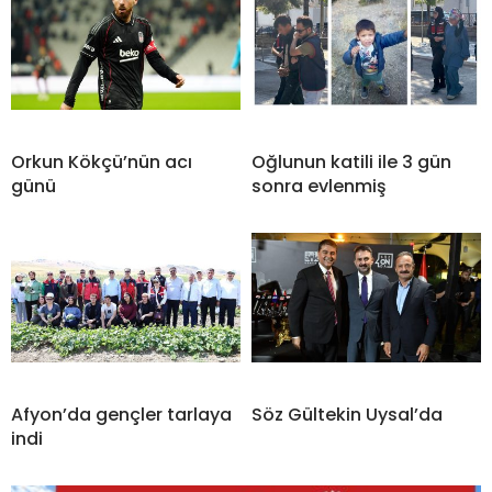
Orkun Kökçü’nün acı
Oğlunun katili ile 3 gün
günü
sonra evlenmiş
Afyon’da gençler tarlaya
Söz Gültekin Uysal’da
indi