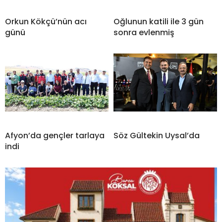
Orkun Kökçü’nün acı
Oğlunun katili ile 3 gün
günü
sonra evlenmiş
Afyon’da gençler tarlaya
Söz Gültekin Uysal’da
indi