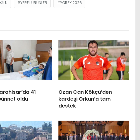
OĞLU
YEREL ÜRÜNLER
YÖREX 2026
arahisar’da 41
Ozan Can Kökçü’den
sünnet oldu
kardeşi Orkun’a tam
destek