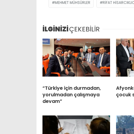
MEHMET MÜHSÜRLER
RİFAT HİSARCIKLI
İLGİNİZİ
ÇEKEBİLİR
“Türkiye için durmadan,
Afyonk
yorulmadan çalışmaya
çocuk 
devam”