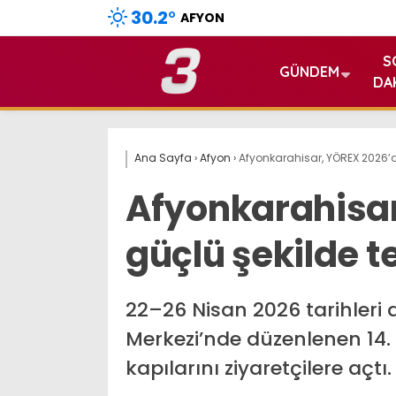
30.2
°
AFYON
S
GÜNDEM
DA
Ana Sayfa
›
Afyon
›
Afyonkarahisar, YÖREX 2026’d
Afyonkarahisa
güçlü şekilde t
22–26 Nisan 2026 tarihleri
Merkezi’nde düzenlenen 14.
kapılarını ziyaretçilere açtı.