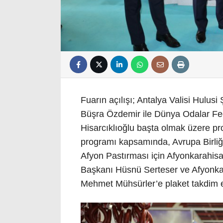
Fuarın açılışı; Antalya Valisi Hulus
Büşra Özdemir ile Dünya Odalar F
Hisarcıklıoğlu başta olmak üzere proto
programı kapsamında, Avrupa Birliğ
Afyon Pastırması için Afyonkarahis
Başkanı Hüsnü Serteser ve Afyonka
Mehmet Mühsürler’e plaket takdim e