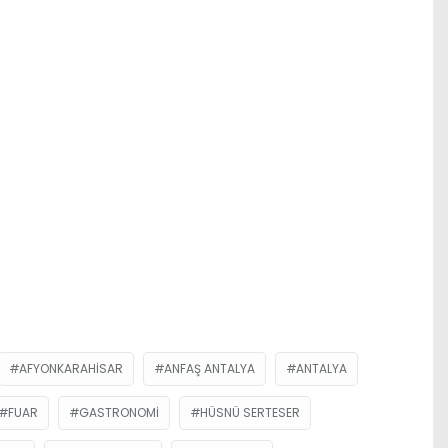
AFYONKARAHISAR
ANFAŞ ANTALYA
ANTALYA
FUAR
GASTRONOMI
HÜSNÜ SERTESER