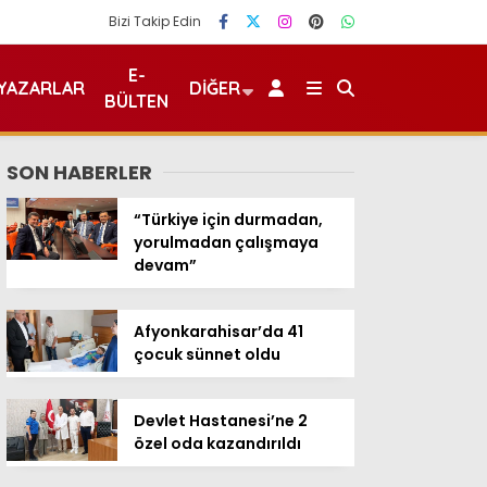
Bizi Takip Edin
E-
YAZARLAR
DIĞER
BÜLTEN
SON HABERLER
“Türkiye için durmadan,
yorulmadan çalışmaya
devam”
Afyonkarahisar’da 41
çocuk sünnet oldu
Devlet Hastanesi’ne 2
özel oda kazandırıldı