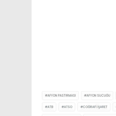
AFYON PASTIRMASI
AFYON SUCUĞU
ATB
ATSO
COĞRAFI IŞARET