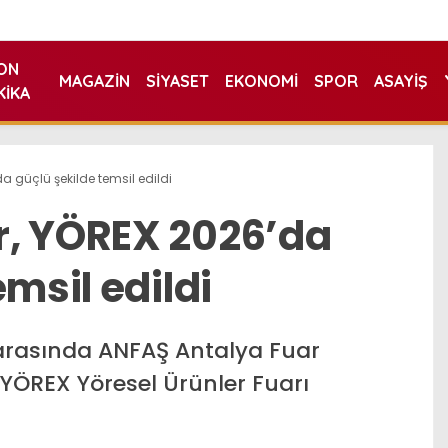
ON
MAGAZIN
SIYASET
EKONOMI
SPOR
ASAYIŞ
KIKA
a güçlü şekilde temsil edildi
r, YÖREX 2026’da
emsil edildi
 arasında ANFAŞ Antalya Fuar
 YÖREX Yöresel Ürünler Fuarı