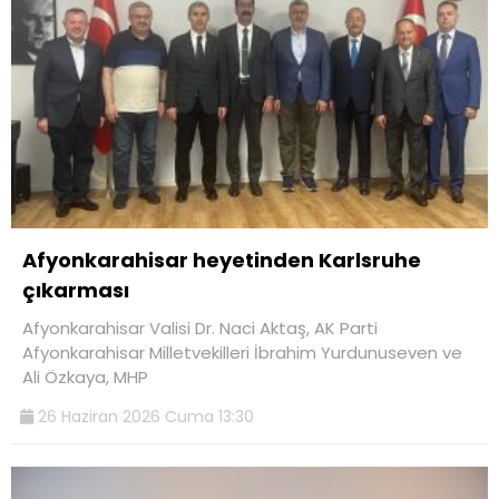
Afyonkarahisar heyetinden Karlsruhe
çıkarması
Afyonkarahisar Valisi Dr. Naci Aktaş, AK Parti
Afyonkarahisar Milletvekilleri İbrahim Yurdunuseven ve
Ali Özkaya, MHP
26 Haziran 2026 Cuma 13:30