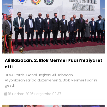
Ali Babacan, 2. Blok Mermer Fuarı’nı ziyaret
etti
DEVA Partisi Genel Başkanı Ali Babacan,
Afyonkarahisar'da düzenlenen 2. Blok Mermer Fuarı'nı
gezdi.
18 Haziran 2026 Perşembe 09:37