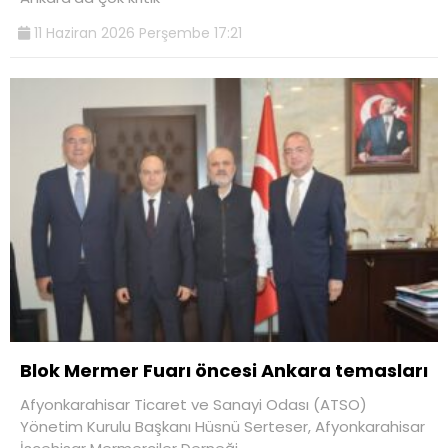
11 Haziran 2026 Perşembe 17:21
Blok Mermer Fuarı öncesi Ankara temasları
Afyonkarahisar Ticaret ve Sanayi Odası (ATSO)
Yönetim Kurulu Başkanı Hüsnü Serteser, Afyonkarahisar