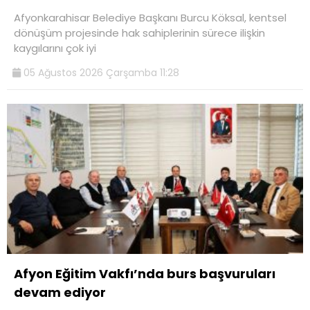
Afyonkarahisar Belediye Başkanı Burcu Köksal, kentsel
dönüşüm projesinde hak sahiplerinin sürece ilişkin
kaygılarını çok iyi
05 Ağustos 2026 Çarşamba 11:28
Afyon Eğitim Vakfı’nda burs başvuruları
devam ediyor