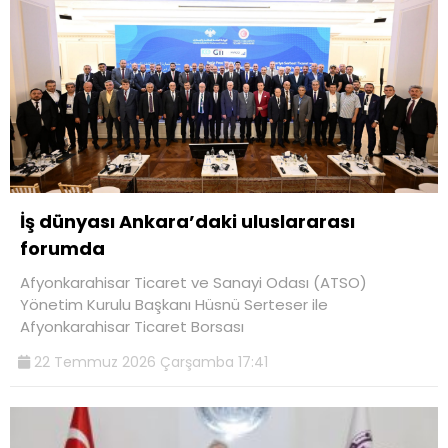
İş dünyası Ankara’daki uluslararası
forumda
Afyonkarahisar Ticaret ve Sanayi Odası (ATSO)
Yönetim Kurulu Başkanı Hüsnü Serteser ile
Afyonkarahisar Ticaret Borsası
22 Temmuz 2026 Çarşamba 17:41