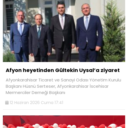
Afyon heyetinden Gültekin Uysal’a ziyaret
Afyonkarahisar Ticaret ve Sanayi Odası Yönetim Kurulu
Başkanı Hüsnü Serteser, Afyonkarahisar İscehisar
Mermerciler Derneği Başkanı
12 Haziran 2026 Cuma 17:41