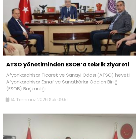
ATSO yönetiminden ESOB’a tebrik ziyareti
Afyonkarahisar Ticaret ve Sanayi Odası (ATSO) heyeti,
Afyonkarahisar Esnaf ve Sanatkârlar Odaları Birliği
(ESOB) Başkanlığı
14 Temmuz 2026 Salı 09:51