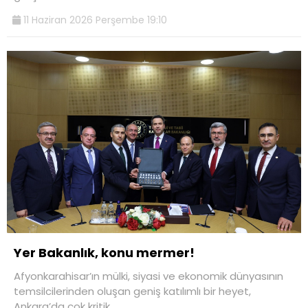
11 Haziran 2026 Perşembe 19:10
Yer Bakanlık, konu mermer!
Afyonkarahisar’ın mülki, siyasi ve ekonomik dünyasının
temsilcilerinden oluşan geniş katılımlı bir heyet,
Ankara’da çok kritik