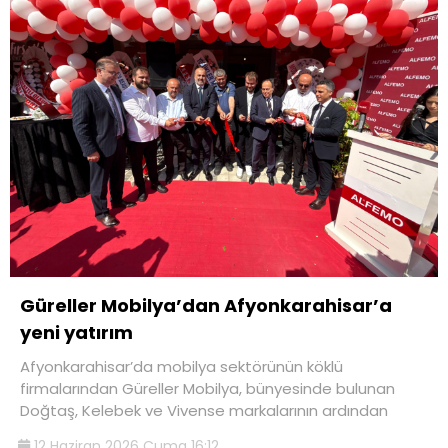
Güreller Mobilya’dan Afyonkarahisar’a
yeni yatırım
Afyonkarahisar’da mobilya sektörünün köklü
firmalarından Güreller Mobilya, bünyesinde bulunan
Doğtaş, Kelebek ve Vivense markalarının ardından
12 Haziran 2026 Cuma 16:12