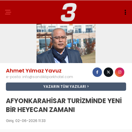
Ahmet Yılmaz Yavuz
e-posta:
info@sandikliparkhotel.com
YAZARIN TÜM YAZILARI
AFYONKARAHİSAR TURİZMİNDE YENİ
BİR HEYECAN ZAMANI
Giriş: 02-06-2026 11:33