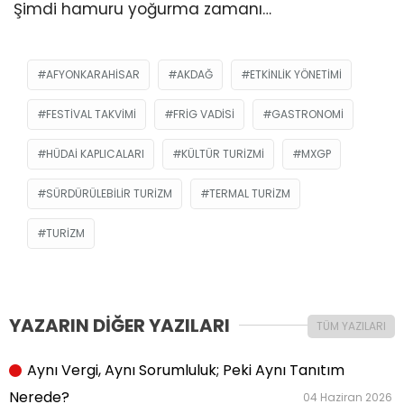
Şimdi hamuru yoğurma zamanı…
AFYONKARAHISAR
AKDAĞ
ETKINLIK YÖNETIMI
FESTIVAL TAKVIMI
FRİG VADİSİ
GASTRONOMI
HÜDAI KAPLICALARI
KÜLTÜR TURIZMI
MXGP
SÜRDÜRÜLEBILIR TURIZM
TERMAL TURIZM
TURIZM
YAZARIN DİĞER YAZILARI
TÜM YAZILARI
Aynı Vergi, Aynı Sorumluluk; Peki Aynı Tanıtım
Nerede?
04 Haziran 2026