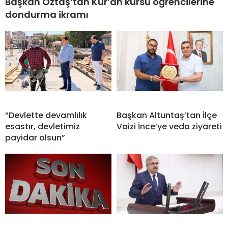
Başkan Öztaş’tan Kur’an kursu öğrencilerine
dondurma ikramı
“Devlette devamlılık
Başkan Altuntaş’tan İlçe
esastır, devletimiz
Vaizi İnce’ye veda ziyareti
payidar olsun”