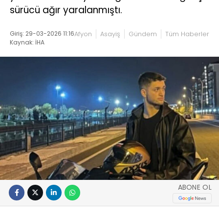
sürücü ağır yaralanmıştı.
Giriş: 29-03-2026 11:16
Afyon
Asayiş
Gündem
Tüm Haberler
Kaynak: İHA
ABONE OL