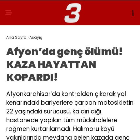
Ana Sayfa
›
Asayiş
Afyon’da genç ölümü!
KAZA HAYATTAN
KOPARDI!
Afyonkarahisar’da kontrolden çıkarak yol
kenarındaki bariyerlere çarpan motosikletin
22 yaşındaki sürücüsü, kaldırıldığı
hastanede yapılan tüm müdahalelere
rağmen kurtarılamadı. Halımoru köyü
yakınlarında meydana gelen kazada genç