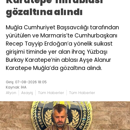
gözaltına alındı
Muğla Cumhuriyet Başsavcılığı tarafından
yürütülen ve Marmaris’te Cumhurbaşkanı
Recep Tayyip Erdoğan’a yönelik suikast
girişimi timinde yer alan ihraç Yüzbaşı
Burkay Karatepe’nin ablası Ayşe Alanur
Karatepe Muğla’da gözaltına alındı.
Giriş: 07-08-2026 18:05
Kaynak: İHA
Afyon
Asayiş
Tüm Haberler
Tüm Haberler