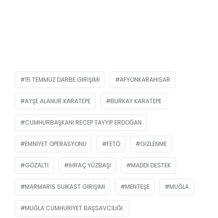
15 TEMMUZ DARBE GIRIŞIMI
AFYONKARAHISAR
AYŞE ALANUR KARATEPE
BURKAY KARATEPE
CUMHURBAŞKANI RECEP TAYYIP ERDOĞAN
EMNIYET OPERASYONU
FETÖ
GIZLENME
GÖZALTI
IHRAÇ YÜZBAŞI
MADDI DESTEK
MARMARIS SUIKAST GIRIŞIMI
MENTEŞE
MUĞLA
MUĞLA CUMHURIYET BAŞSAVCILIĞI.