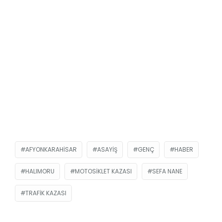
AFYONKARAHISAR
ASAYIŞ
GENÇ
HABER
HALIMORU
MOTOSIKLET KAZASI
SEFA NANE
TRAFIK KAZASI