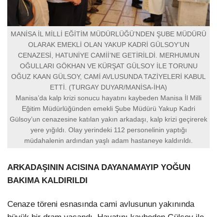
MANİSA İL MİLLİ EĞİTİM MÜDÜRLÜĞÜ’NDEN ŞUBE MÜDÜRÜ
OLARAK EMEKLİ OLAN YAKUP KADRİ GÜLSOY’UN
CENAZESİ, HATUNİYE CAMİİ’NE GETİRİLDİ. MERHUMUN
OĞULLARI GÖKHAN VE KÜRŞAT GÜLSOY İLE TORUNU
OĞUZ KAAN GÜLSOY, CAMİ AVLUSUNDA TAZİYELERİ KABUL
ETTİ. (TURGAY DUYAR/MANİSA-İHA)
Manisa’da kalp krizi sonucu hayatını kaybeden Manisa İl Milli
Eğitim Müdürlüğünden emekli Şube Müdürü Yakup Kadri
Gülsoy’un cenazesine katılan yakın arkadaşı, kalp krizi geçirerek
yere yığıldı. Olay yerindeki 112 personelinin yaptığı
müdahalenin ardından yaşlı adam hastaneye kaldırıldı.
ARKADAŞININ ACISINA DAYANAMAYIP YOĞUN
BAKIMA KALDIRILDI
Cenaze töreni esnasında cami avlusunun yakınında