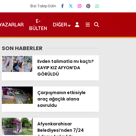
Bizi Takip Edin
E-
YAZARLAR
DIĞER
BÜLTEN
SON HABERLER
Evden talimatla mı kaçtı?
KAYIP KIZ AFYON’DA
GÖRÜLDÜ
Çarpışmanın etkisiyle
araç ağaçlık alana
savruldu
Afyonkarahisar
Belediyesi’nden 7/24