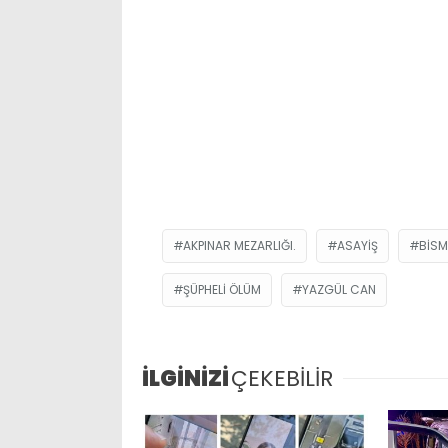
AKPINAR MEZARLIĞI.
ASAYIŞ
BISM
ŞÜPHELI ÖLÜM
YAZGÜL CAN
İLGİNİZİ
ÇEKEBİLİR