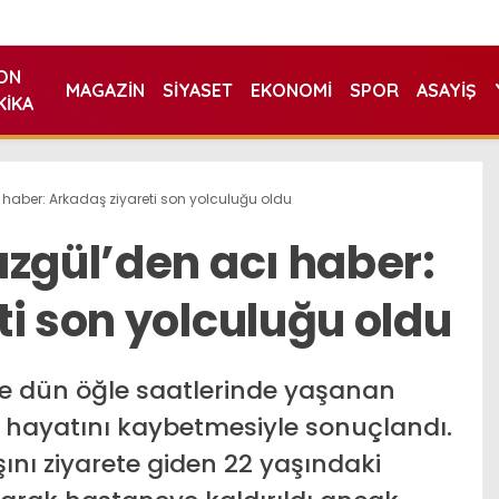
ON
MAGAZIN
SIYASET
EKONOMI
SPOR
ASAYIŞ
KIKA
 haber: Arkadaş ziyareti son yolculuğu oldu
azgül’den acı haber:
i son yolculuğu oldu
nde dün öğle saatlerinde yaşanan
ın hayatını kaybetmesiyle sonuçlandı.
ını ziyarete giden 22 yaşındaki