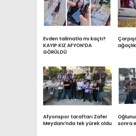
Evden talimatla mı kaçtı?
Çarpışm
KAYIP KIZ AFYON’DA
ağaçlık
GÖRÜLDÜ
Afyonspor taraftarı Zafer
Oğlunun
Meydanı’nda tek yürek oldu
sonra 