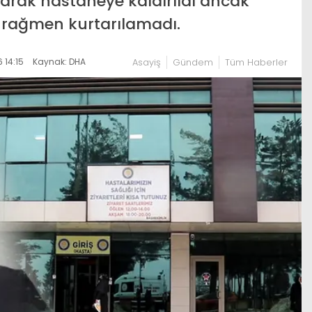
arak hastaneye kaldırıldı ancak
 rağmen kurtarılamadı.
 14:15
Kaynak: DHA
Asayiş
Gündem
Tüm Haberler