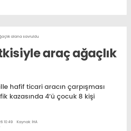
ğaçlık alana savruldu
kisiyle araç ağaçlık
e hafif ticari aracın çarpışması
k kazasında 4’ü çocuk 8 kişi
6 10:49
Kaynak: İHA
r