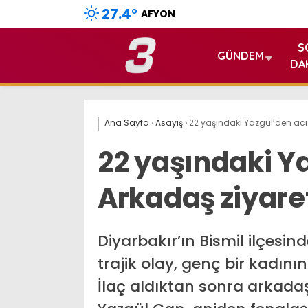
27.4
°
AFYON
S
GÜNDEM
DA
Ana Sayfa
›
Asayiş
›
22 yaşındaki Yazgül’den acı
22 yaşındaki Y
Arkadaş ziyaret
Diyarbakır’ın Bismil ilçesi
trajik olay, genç bir kadın
İlaç aldıktan sonra arkadaş