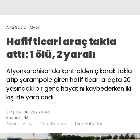
Ana Sayfa
›
Afyon
Hafif ticari araç takla
attı: 1 ölü, 2 yaralı
Afyonkarahisar’da kontrolden çıkarak takla
atıp şarampole giren hafif ticari araçta 20
yaşındaki bir genç hayatını kaybederken iki
kişi de yaralandı.
Giriş: 09-08-2026 13:46
Kaynak: İHA
Afyon
Asayiş
Tüm Haberler
Tüm Haberler