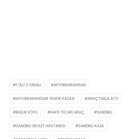
1 ÖLÜ 2 YARALI
AFYONKARAHISAR
AFYONKARAHISAR TRAFIK KAZASI
ARAÇ TAKLA ATTI
BALLIK KÖYÜ
HAFIF TICARI ARAÇ
SANDIKLI
SANDIKLI DEVLET HASTANESI
SANDIKLI KAZA