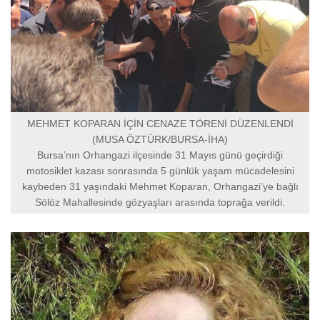
MEHMET KOPARAN İÇİN CENAZE TÖRENİ DÜZENLENDİ
(MUSA ÖZTÜRK/BURSA-İHA)
Bursa’nın Orhangazi ilçesinde 31 Mayıs günü geçirdiği
motosiklet kazası sonrasında 5 günlük yaşam mücadelesini
kaybeden 31 yaşındaki Mehmet Koparan, Orhangazi’ye bağlı
Sölöz Mahallesinde gözyaşları arasında toprağa verildi.