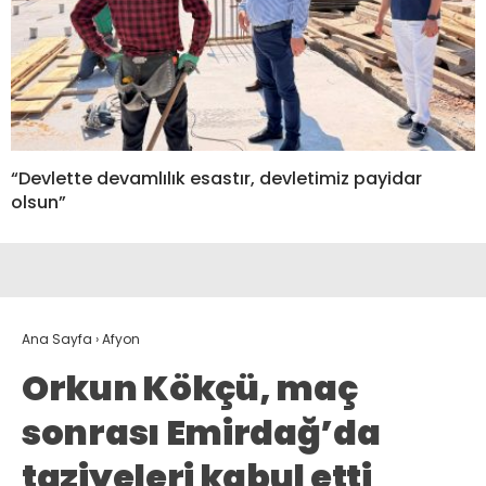
“Devlette devamlılık esastır, devletimiz payidar
olsun”
Ana Sayfa
›
Afyon
Orkun Kökçü, maç
sonrası Emirdağ’da
taziyeleri kabul etti