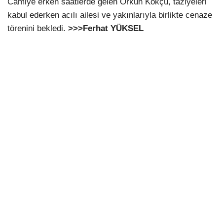
Camiye erken saatlerde gelen Orkun Kökçü, taziyeleri
kabul ederken acılı ailesi ve yakınlarıyla birlikte cenaze
törenini bekledi.
>>>Ferhat YÜKSEL