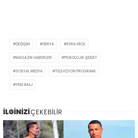
DEĞİŞİM
DERYA
ESRA EROL
MAGAZIN HABERLERI
PSIKOLOJIK ŞIDDET
SOSYAL MEDYA
TELEVIZYON PROGRAMI
YENI IMAJ
İLGİNİZİ
ÇEKEBİLİR