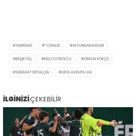
‘EMIRDAĞ
’’CENAZE
AFYONKARAHISAR
BEŞIKTAŞ
MILLI FUTBOLCU
ORKUN KÖKÇÜ
SEBAHAT ERYALÇIN
UEFA AVRUPA LIGI
İLGİNİZİ
ÇEKEBİLİR