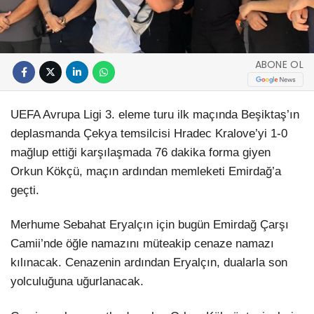
ABONE OL
UEFA Avrupa Ligi 3. eleme turu ilk maçında Beşiktaş’ın
deplasmanda Çekya temsilcisi Hradec Kralove’yi 1-0
mağlup ettiği karşılaşmada 76 dakika forma giyen
Orkun Kökçü, maçın ardından memleketi Emirdağ’a
geçti.
Merhume Sebahat Eryalçın için bugün Emirdağ Çarşı
Camii’nde öğle namazını müteakip cenaze namazı
kılınacak. Cenazenin ardından Eryalçın, dualarla son
yolculuğuna uğurlanacak.