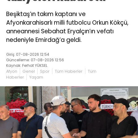
Beşiktaş’ın takım kaptanı ve
Afyonkarahisarlı milli futbolcu Orkun Kökçü,
anneannesi Sebahat Eryalçın’ın vefatı
nedeniyle Emirdağ’a geldi.
Giriş: 07-08-2026 12:54
Güncelleme: 07-08-2026 12:56
Kaynak: Ferhat YÜKSEL
Afyon
Genel
Spor
Tüm Haberler
Tüm
Haberler
Yaşam