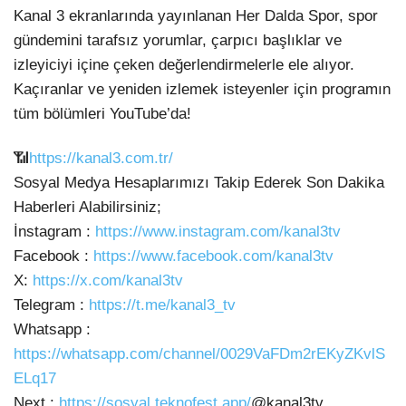
Kanal 3 ekranlarında yayınlanan Her Dalda Spor, spor
gündemini tarafsız yorumlar, çarpıcı başlıklar ve
izleyiciyi içine çeken değerlendirmelerle ele alıyor.
Kaçıranlar ve yeniden izlemek isteyenler için programın
tüm bölümleri YouTube’da!
📶
https://kanal3.com.tr/
Sosyal Medya Hesaplarımızı Takip Ederek Son Dakika
Haberleri Alabilirsiniz;
İnstagram :
https://www.instagram.com/kanal3tv
Facebook :
https://www.facebook.com/kanal3tv
X:
https://x.com/kanal3tv
Telegram :
https://t.me/kanal3_tv
Whatsapp :
https://whatsapp.com/channel/0029VaFDm2rEKyZKvlS
ELq17
Next :
https://sosyal.teknofest.app/
@kanal3tv